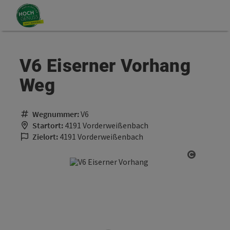
Accesskey
Accesskey
Zum Inhalt
Zum Seitenanfang
[0]
[2]
V6 Eiserner Vorhang
Weg
Wegnummer:
V6
Startort:
4191 Vorderweißenbach
Zielort:
4191 Vorderweißenbach
Copyrigh