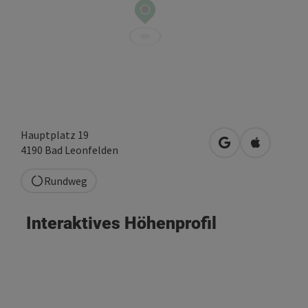
Hauptplatz 19
in Google Maps 
in Apple M
4190
Bad Leonfelden
Rundweg
Interaktives Höhenprofil