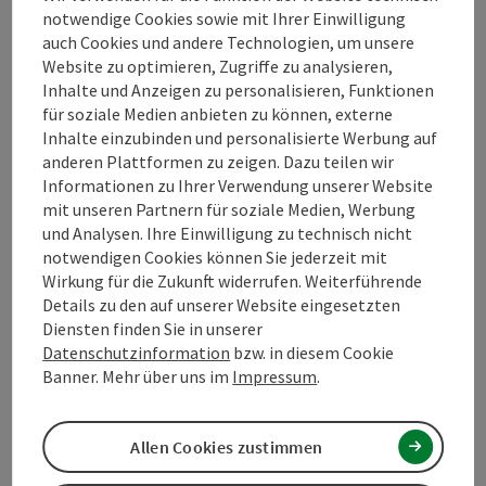
notwendige Cookies sowie mit Ihrer Einwilligung
Markierung
: mit der Nr. V6
auch Cookies und andere Technologien, um unsere
Kartendownload
:
V6 Eiserner Vorhang Weg
Website zu optimieren, Zugriffe zu analysieren,
Unterkunft:
Inhalte und Anzeigen zu personalisieren, Funktionen
Hotel Guglwald ****s
für soziale Medien anbieten zu können, externe
Inhalte einzubinden und personalisierte Werbung auf
Bäuerliche Direktvermarkter mit
anderen Plattformen zu zeigen. Dazu teilen wir
Hofladen/Schaubetrieb/Einkaufsmöglichkeit
Informationen zu Ihrer Verwendung unserer Website
Wood Fashion
mit unseren Partnern für soziale Medien, Werbung
Weberei Kitzmüller
und Analysen. Ihre Einwilligung zu technisch nicht
notwendigen Cookies können Sie jederzeit mit
Wirkung für die Zukunft widerrufen. Weiterführende
Details zu den auf unserer Website eingesetzten
Diensten finden Sie in unserer
Datenschutzinformation
bzw. in diesem Cookie
Tour und Routeninformationen
Banner. Mehr über uns im
Impressum
.
Anreise/Lage
Allen Cookies zustimmen