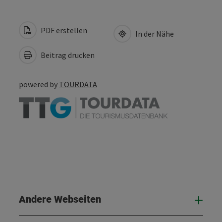
PDF erstellen
In der Nähe
Beitrag drucken
powered by
TOURDATA
Andere Webseiten
And