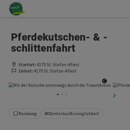
Accesskey
Accesskey
Zum Inhalt
Zum Seitenanfang
[0]
[2]
Pferdekutschen- & -
schlittenfahrt
Startort:
4170 St. Stefan-Afiesl
Zielort:
4170 St. Stefan-Afiesl
Copyright
nächste
Rundweg
Unterkunftsmöglichkeit