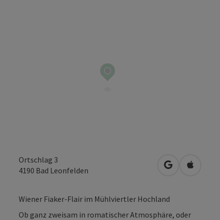
Ortschlag 3
in Google Map
in Apple
4190
Bad Leonfelden
Wiener Fiaker-Flair im Mühlviertler Hochland
Ob ganz zweisam in romatischer Atmosphäre, oder