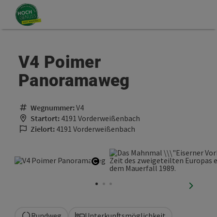
Accesskey
Accesskey
Zum Inhalt
Zum Seitenanfang
[0]
[2]
V4 Poimer
Panoramaweg
Wegnummer:
V4
Startort:
4191 Vorderweißenbach
Zielort:
4191 Vorderweißenbach
Copyright öffnen
nächste
Rundweg
Unterkunftsmöglichkeit