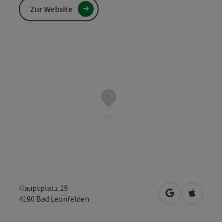
Zur Website
Hauptplatz 19
in Google Map
in Apple
4190
Bad Leonfelden