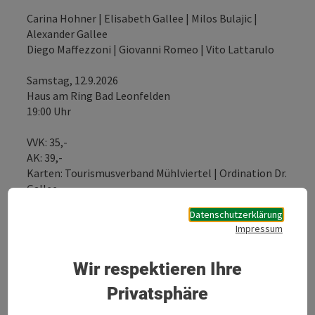
Carina Hohner | Elisabeth Gallee | Milos Bulajic |
Alexander Gallee
Diego Maffezzoni | Giovanni Romeo | Vito Lattarulo
Samstag, 12.9.2026
Haus am Ring Bad Leonfelden
19:00 Uhr
VVK: 35,-
AK: 39,-
Karten: Tourismusverband Mühlviertel | Ordination Dr.
Gallee
Datenschutzerklärung
Impressum
Kontakt
Wir respektieren Ihre
Veranstaltungsort
Privatsphäre