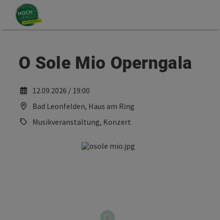
Accesskey
Accesskey
Zum Inhalt
Zum Seitenanfang
[0]
[2]
O Sole Mio Operngala
12.09.2026 / 19:00
Bad Leonfelden, Haus am Ring
Musikveranstaltung, Konzert