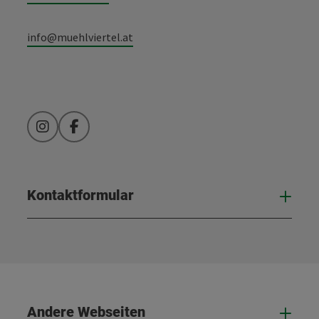
info@muehlviertel.at
Instagram
Facebook
Kontaktformular
Kont
Andere Webseiten
And