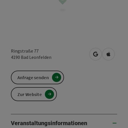
Ringstraße 77
in Google Maps
in Apple 
4190
Bad Leonfelden
Anfrage senden
Zur Website
Veranstaltungsinformationen