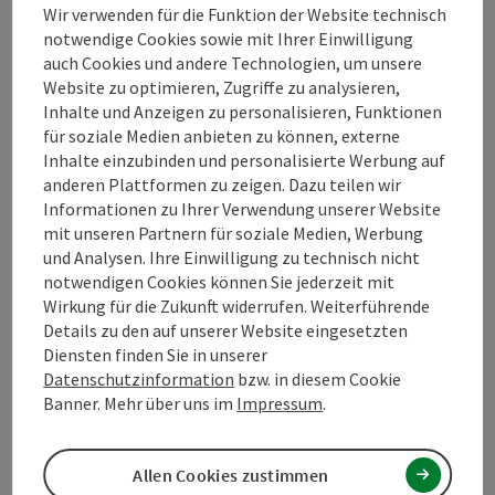
Anreise/Lage
Wir verwenden für die Funktion der Website technisch
notwendige Cookies sowie mit Ihrer Einwilligung
auch Cookies und andere Technologien, um unsere
Preise
Website zu optimieren, Zugriffe zu analysieren,
Inhalte und Anzeigen zu personalisieren, Funktionen
für soziale Medien anbieten zu können, externe
Eignung
Inhalte einzubinden und personalisierte Werbung auf
anderen Plattformen zu zeigen. Dazu teilen wir
Informationen zu Ihrer Verwendung unserer Website
Barrierefreiheit
mit unseren Partnern für soziale Medien, Werbung
und Analysen. Ihre Einwilligung zu technisch nicht
notwendigen Cookies können Sie jederzeit mit
Wirkung für die Zukunft widerrufen. Weiterführende
Details zu den auf unserer Website eingesetzten
PDF erstellen
Diensten finden Sie in unserer
In der Nähe
Datenschutzinformation
bzw. in diesem Cookie
Banner. Mehr über uns im
Impressum
.
Beitrag drucken
powered by
TOURDATA
Allen Cookies zustimmen