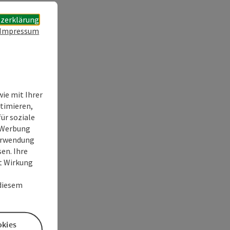
zerklärung
Impressum
ie mit Ihrer
timieren,
ür soziale
e Werbung
Verwendung
en. Ihre
it Wirkung
 diesem
okies