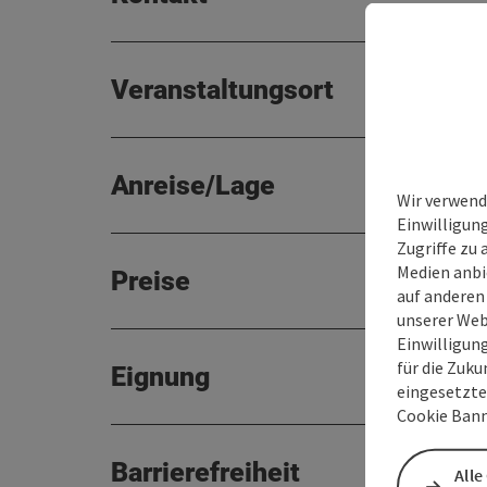
Veranstaltungsort
Anreise/Lage
Wir verwend
Einwilligun
Zugriffe zu 
Medien anbi
Preise
auf anderen
unserer Web
Einwilligun
für die Zuku
Eignung
eingesetzte
Cookie Bann
Barrierefreiheit
Alle