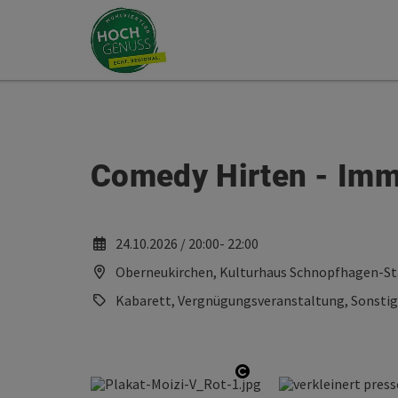
Accesskey
Accesskey
Zum Inhalt
Zum Seitenanfang
[0]
[2]
Comedy Hirten - Imme
24.10.2026 / 20:00- 22:00
Oberneukirchen, Kulturhaus Schnopfhagen-St
Kabarett, Vergnügungsveranstaltung, Sonsti
Copyright öffnen