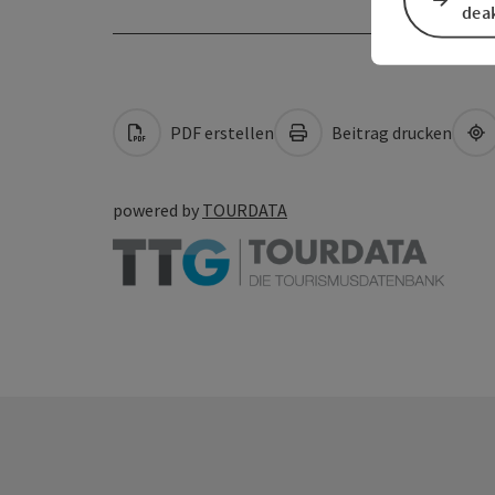
deak
PDF erstellen
Beitrag drucken
powered by
TOURDATA