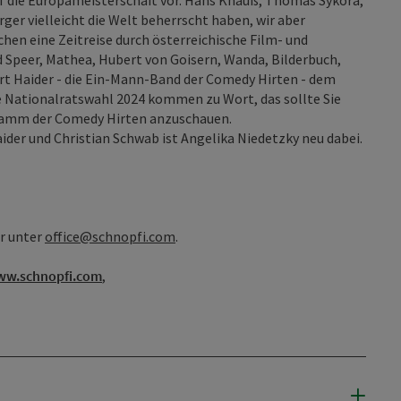
f die Europameisterschaft vor. Hans Knauß, Thomas Sykora,
ger vielleicht die Welt beherrscht haben, wir aber
en eine Zeitreise durch österreichische Film- und
d Speer, Mathea, Hubert von Goisern, Wanda, Bilderbuch,
ert Haider - die Ein-Mann-Band der Comedy Hirten - dem
e Nationalratswahl 2024 kommen zu Wort, das sollte Sie
ramm der Comedy Hirten anzuschauen.
der und Christian Schwab ist Angelika Niedetzky neu dabei.
er unter
office@schnopfi.com
.
w.schnopfi.com
,