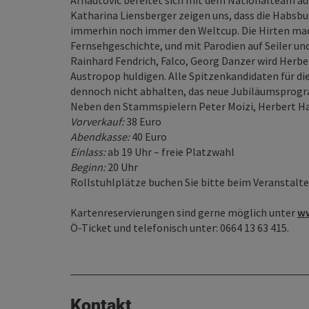
Arnautovic bereitet sich mit dem Nationalteam au
Katharina Liensberger zeigen uns, dass die Habsbur
immerhin noch immer den Weltcup. Die Hirten mach
Fernsehgeschichte, und mit Parodien auf Seiler un
Rainhard Fendrich, Falco, Georg Danzer wird Herb
Austropop huldigen. Alle Spitzenkandidaten für di
dennoch nicht abhalten, das neue Jubiläumsprog
Neben den Stammspielern Peter Moizi, Herbert Hai
Vorverkauf:
38 Euro
Abendkasse:
40 Euro
Einlass:
ab 19 Uhr – freie Platzwahl
Beginn:
20 Uhr
Rollstuhlplätze buchen Sie bitte beim Veranstalt
Kartenreservierungen sind gerne möglich unter
ww
Ö-Ticket und telefonisch unter: 0664 13 63 415.
Kontakt