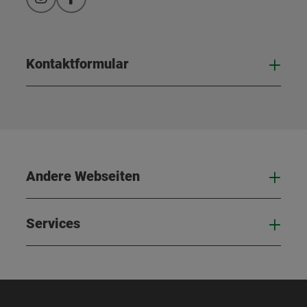
Instagram
Facebook
Kontaktformular
Kont
Andere Webseiten
And
Services
Serv