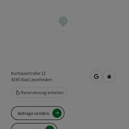
Kurhausstraße 11
in Google Maps
in Apple 
4190
Bad Leonfelden
Reservierung erbeten
Anfrage senden