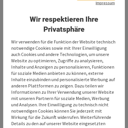
Blaudruckerei Wagner
Impressum
Das alte Handwerk des Blaudruckens ist im
Wir respektieren Ihre
deutschsprachigen Raum fast ausgestorben,
zusammen mit einigen wenigen Blaudruckern in
Privatsphäre
Österreich und Deutschland haben wir uns dem Erhalt
dieser alten Tradition verschrieben. Ein Besuch in
Wir verwenden für die Funktion der Website technisch
unserer Werkstätte in Bad Leonfelden ermöglicht
notwendige Cookies sowie mit Ihrer Einwilligung
Besuchern einen intensiven Einblick in die Ausübung
auch Cookies und andere Technologien, um unsere
des Blaudruck-Handwerks. Erleben Sie bei einer
Website zu optimieren, Zugriffe zu analysieren,
Führung durch den Betrieb, wie Blaudruck
Inhalte und Anzeigen zu personalisieren, Funktionen
funktioniert, wie die Stoffe vorbereitet und gefärbt
für soziale Medien anbieten zu können, externe
werden und zu welchen einzigartigen
Inhalte einzubinden und personalisierte Werbung auf
Kleidungsstücken und Dekorationselementen die
anderen Plattformen zu zeigen. Dazu teilen wir
Blaudruck-Stoffe verarbeitet werden.
Informationen zu Ihrer Verwendung unserer Website
Jeden
zweiten Mittwoch
findet um 16.30 Uhr eine
mit unseren Partnern für soziale Medien, Werbung
Führung in der Blaudruckerei Wagner statt.
und Analysen. Ihre Einwilligung zu technisch nicht
Indivudelle Führungen sind nach Voranmeldung
notwendigen Cookies können Sie jederzeit mit
möglich.
Wirkung für die Zukunft widerrufen. Weiterführende
Details zu den auf unserer Website eingesetzten