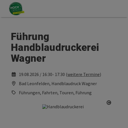
Accesskey
Accesskey
Zum Inhalt
Zum Seitenanfang
[0]
[2]
Führung
Handblaudruckerei
Wagner
19.08.2026 / 16:30- 17:30 (
weitere Termine
)
Bad Leonfelden, Handblaudruck Wagner
Führungen, Fahrten, Touren, Führung
Copyrig