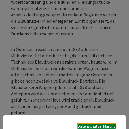
widerstandsfähig und die dunklen Kleidungsstücke
waren schmutzresistent und somit als
Arbeitskleidung geeignet. In einigen Regionen wurden
die Blaudrucker in einer eigenen Zunft organisiert, da
sie die einzigen Färber waren, die auch die Technik des
Druckens beherrschen mussten.
In Österreich existierten noch 1832 allein im
Mühlviertel 17 Färberbetriebe, die zum Teil auch die
Technik des Blaudruckens praktizierten, heute wird im
Mühlviertel nur noch von der Familie Wagner diese
alte Technik am Leben erhalten. In ganz Österreich
gibt es noch zwei aktive Blaudruck-Betriebe. Die
Blaudruckerei Wagner gibt es seit 1878 und seit
Anbeginn wird das Unternehmen als Familienbetrieb
geführt. In unserem Haus wird traditionell Blaudruck
auf Leinen hergestellt, per Hand gedruckt und
gefärbt.
Blaudruck erleben in der
Datenschutzerklärung