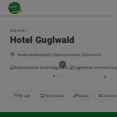
Accesskey
Accesskey
Zum Inhalt
Zum Seitenanfang
[0]
[2]
4 Sterne Superior
S
Hotel Guglwald
Vorderweißenbach, Oberösterreich, Österreich
©
Copyright öffnen
nächst
W-Lan
Hallenbad
Sauna
Swimm