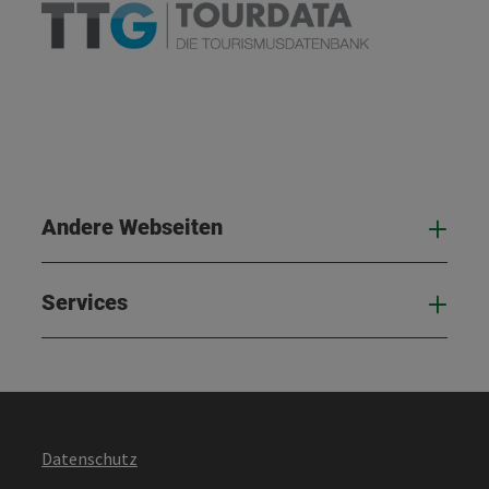
Andere Webseiten
And
Services
Serv
Datenschutz