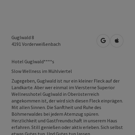
Guglwald 8
in Google Map
in Apple
4191
Vorderweißenbach
Hotel Guglwald****s
Slow Wellness im Mühlviertel
Zugegeben, Guglwald ist nur ein kleiner Fleck auf der
Landkarte. Aber wer einmal im Viersterne Superior
Wellnesshotel Guglwald in Oberösterreich
angekommen ist, der wird sich diesen Fleck einprägen.
Mit allen Sinnen. Die Sanftheit und Ruhe des
Böhmerwaldes bei jedem Atemzug spüren.
Herzlichkeit und Gastfreundschaft in unserem Haus
erfahren. Still genießen oder aktiv erleben. Sich selbst
etwas Gutes tun. Und Gutes tun lassen.