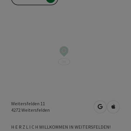
Weitersfelden 11
in Google Map
in Apple
4272
Weitersfelden
H E R Z L I C H WILLKOMMEN IN WEITERSFELDEN!