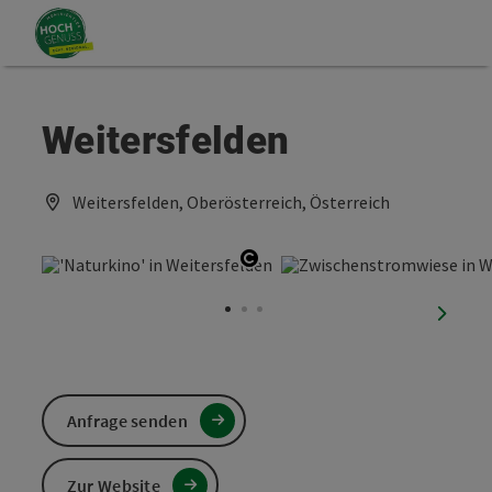
Accesskey
Accesskey
Zum Inhalt
Zum Seitenanfang
[0]
[2]
Weitersfelden
Weitersfelden, Oberösterreich, Österreich
Copyright öffnen
nächst
Anfrage senden
Zur Website