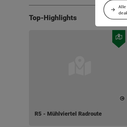
Alle
deak
Top-Highlights
Co
R5 - Mühlviertel Radroute