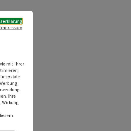
zerklärung
Impressum
ie mit Ihrer
timieren,
ür soziale
e Werbung
Verwendung
en. Ihre
it Wirkung
 diesem