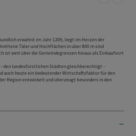
in Google Map
in Apple
ndlich erwähnt im Jahr 1209, liegt im Herzen der
chnittene Täler und Hochflächen in über 800 m sind
h ist weit über die Gemeindegrenzen hinaus als Einkaufsort
- den landesfürstlichen Städten gleichberechtigt -
d auch heute ein bedeutender Wirtschaftsfaktor für den
der Region entwickelt und überzeugt besonders in den