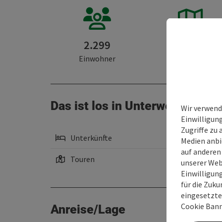
2.299
48 km²
Einwohner
Fläche
Das ist los in Unterweißenbac
Wir verwend
Einwilligun
Zugriffe zu 
Unterkünfte
Medien anbi
auf anderen
Touren
unserer Web
Einwilligun
für die Zuku
eingesetzte
Cookie Bann
Anreise/Lage