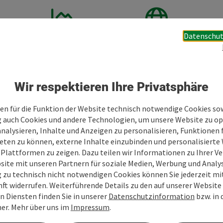
Datenschut
630 m
48.44, 14.78
Seehöhe
GPS-Koordinaten
Wir respektieren Ihre Privatsphäre
h
en für die Funktion der Website technisch notwendige Cookies sow
g auch Cookies und andere Technologien, um unsere Website zu op
analysieren, Inhalte und Anzeigen zu personalisieren, Funktionen f
Veranstaltungszentren
eten zu können, externe Inhalte einzubinden und personalisiert
 Plattformen zu zeigen. Dazu teilen wir Informationen zu Ihrer 
site mit unseren Partnern für soziale Medien, Werbung und Analys
g zu technisch nicht notwendigen Cookies können Sie jederzeit m
nft widerrufen. Weiterführende Details zu den auf unserer Website
n Diensten finden Sie in unserer
Datenschutzinformation
bzw. in
er. Mehr über uns im
Impressum
.