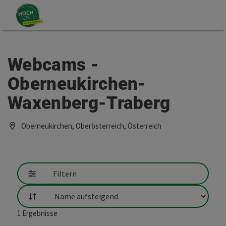
Accesskey
Accesskey
Zum Inhalt
Zum Seitenanfang
[0]
[2]
Webcams -
Oberneukirchen-
Waxenberg-Traberg
Oberneukirchen, Oberösterreich, Österreich
Filtern
Sortierung
1
Ergebnisse