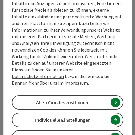
Inhalte und Anzeigen zu personalisieren, Funktionen
für soziale Medien anbieten zu können, externe
Kontakt
Inhalte einzubinden und personalisierte Werbung auf
anderen Plattformen zu zeigen. Dazu teilen wir
Informationen zu Ihrer Verwendung unserer Website
mit unseren Partnern für soziale Medien, Werbung
Tourismusverband Mühlviertel
und Analysen. Ihre Einwilligung zu technisch nicht
notwendigen Cookies können Sie jederzeit mit
Hauptplatz 19
Wirkung für die Zukunft widerrufen. Weiterführende
4190 Bad Leonfelden
Details zu den auf unserer Website eingesetzten
Diensten finden Sie in unserer
Datenschutzinformation
bzw. in diesem Cookie
+43 5 07263 - 100
Banner. Mehr über uns im
Impressum
.
info@muehlviertel.at
Allen Cookies zustimmen
Individuelle Einstellungen