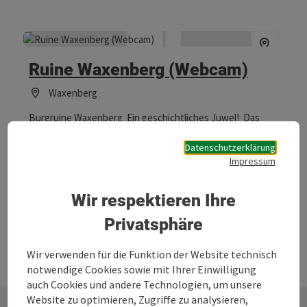
Ruine Waxenberg (Webcam)
Waxenberg
Burgruine Waxenberg Ein geschichtliches Juwel! Das
Wahrzeichen von Waxenberg zählt zu den ältesten
Burganlagen des Mühlviertels und bietet einen
Datenschutzerklärung
Panoramablick in die Alpen. Sie wurde in den letzten 15
Impressum
Jahren von den vielen freiwilligen Helfern saniert und
steht seither im Mittelpunkt kultureller Aktivitäten. Auch
Wir respektieren Ihre
Burgführungen und Fackelwanderungen sind möglich.
Ansprechpartner Josef Keplinger Mobil: 0650 / 88 04 182 E-
Privatsphäre
Mail: u.keplinger@eduhi.at
Wir verwenden für die Funktion der Website technisch
notwendige Cookies sowie mit Ihrer Einwilligung
auch Cookies und andere Technologien, um unsere
Website zu optimieren, Zugriffe zu analysieren,