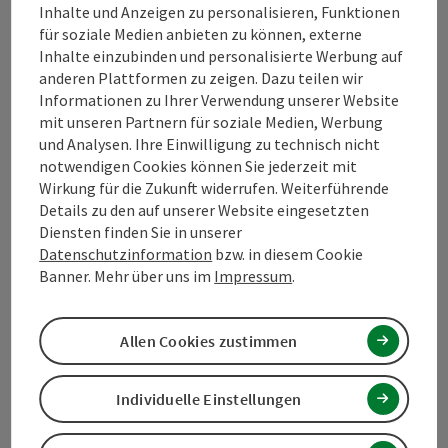
Inhalte und Anzeigen zu personalisieren, Funktionen
für soziale Medien anbieten zu können, externe
Kontakt
Inhalte einzubinden und personalisierte Werbung auf
anderen Plattformen zu zeigen. Dazu teilen wir
Informationen zu Ihrer Verwendung unserer Website
mit unseren Partnern für soziale Medien, Werbung
Tourismusverband Mühlviertel
und Analysen. Ihre Einwilligung zu technisch nicht
notwendigen Cookies können Sie jederzeit mit
Hauptplatz 19
Wirkung für die Zukunft widerrufen. Weiterführende
4190 Bad Leonfelden
Details zu den auf unserer Website eingesetzten
Diensten finden Sie in unserer
Datenschutzinformation
bzw. in diesem Cookie
+43 5 07263 - 100
Banner. Mehr über uns im
Impressum
.
info@muehlviertel.at
Allen Cookies zustimmen
Individuelle Einstellungen