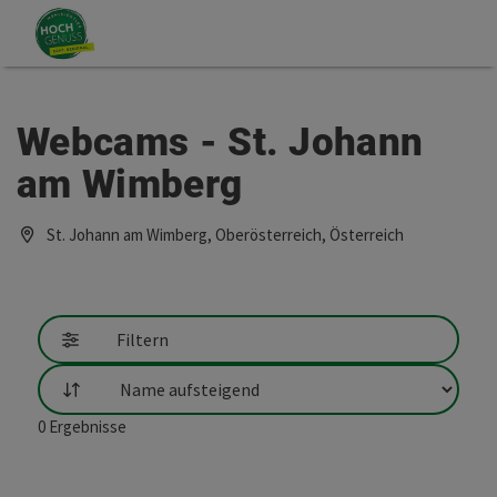
Accesskey
Accesskey
Zum Inhalt
Zum Seitenanfang
[0]
[2]
Webcams - St. Johann
am Wimberg
St. Johann am Wimberg, Oberösterreich, Österreich
Filtern
Sortierung
0
Ergebnisse