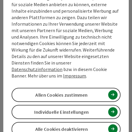
Kontakt
für soziale Medien anbieten zu können, externe
Inhalte einzubinden und personalisierte Werbung auf
anderen Plattformen zu zeigen. Dazu teilen wir
Informationen zu Ihrer Verwendung unserer Website
Tourismusverband Mühlviertel
mit unseren Partnern für soziale Medien, Werbung
und Analysen. Ihre Einwilligung zu technisch nicht
Hauptplatz 19
notwendigen Cookies können Sie jederzeit mit
4190 Bad Leonfelden
Wirkung für die Zukunft widerrufen. Weiterführende
Details zu den auf unserer Website eingesetzten
Diensten finden Sie in unserer
+43 5 07263 - 100
Datenschutzinformation
bzw. in diesem Cookie
Banner. Mehr über uns im
Impressum
.
info@muehlviertel.at
Allen Cookies zustimmen
Individuelle Einstellungen
Instagram
Facebook
Alle Cookies deaktivieren