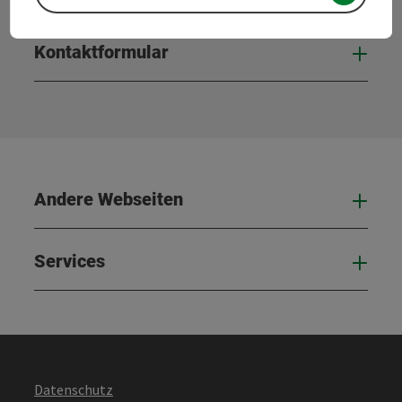
Kontaktformular
Kont
Andere Webseiten
And
Services
Serv
Datenschutz