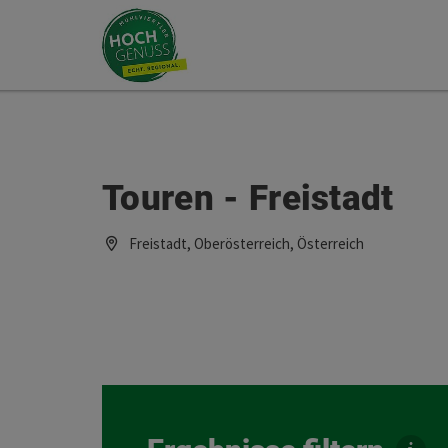
Accesskey
Accesskey
Zum Inhalt
Zum Seitenanfang
[0]
[2]
Touren - Freistadt
Freistadt, Oberösterreich, Österreich