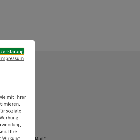
zerklärung
Impressum
ie mit Ihrer
timieren,
ür soziale
e Werbung
Verwendung
en. Ihre
it Wirkung
E-Mail
*