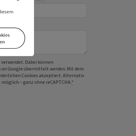
 diesem
okies
en
 verwendet. Dabei können
) an Google übermittelt werden. Mit dem
derlichen Cookies akzeptiert. Alternativ
il möglich – ganz ohne reCAPTCHA.
*