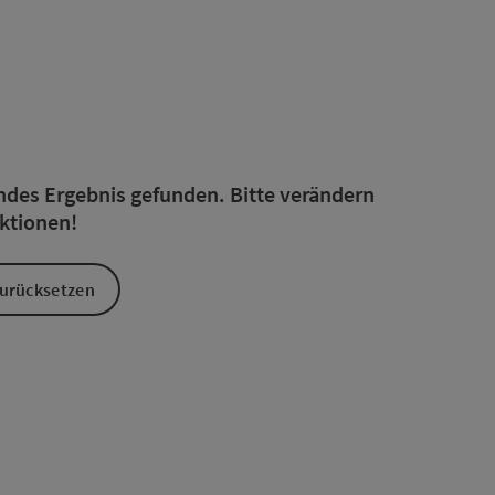
rfeinert werden kann. Die Ergebnisse in der Liste werden durc
endes Ergebnis gefunden. Bitte verändern
nktionen!
 zurücksetzen
en. Die Ergebnisse werden ansschließend neu geladen.