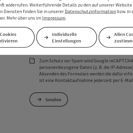
nft widerrufen. Weiterführende Details zu den auf unserer Website
n Diensten finden Sie in unserer
Datenschutzinformation
bzw. in
er. Mehr über uns im
Impressum
.
Unverbindliche Anfrage
*
 Cookies
Individuelle
Allen Co
tivieren
Einstellungen
zustimm
Zum Schutz vor Spam wird Google reCAPTCHA
personenbezogene Daten (z. B. die IP-Adresse
Absenden des Formulars werden die dafür erfor
ist eine Kontaktaufnahme jederzeit per E-Ma
Senden