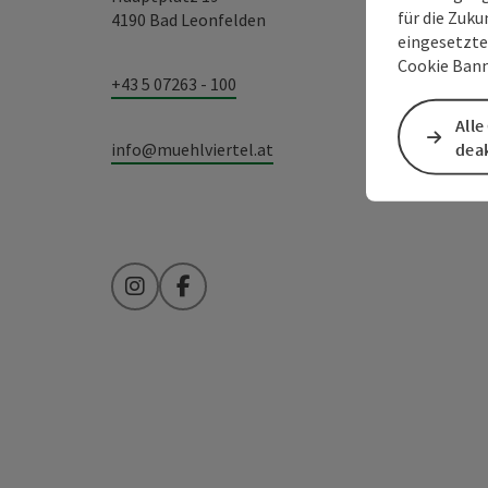
für die Zuku
4190 Bad Leonfelden
eingesetzte
Cookie Bann
+43 5 07263 - 100
Alle
info@muehlviertel.at
deak
Instagram
Facebook