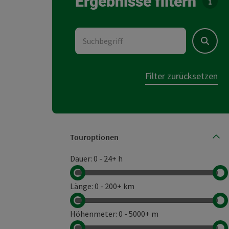
Ergebnisse filtern
Für d
Suchbegriff
Suchen
Filter zurücksetzen
Touroptionen
Der B
Dauer
:
0
-
24+ h
Länge
:
0
-
200+ km
Höhenmeter
:
0
-
5000+ m