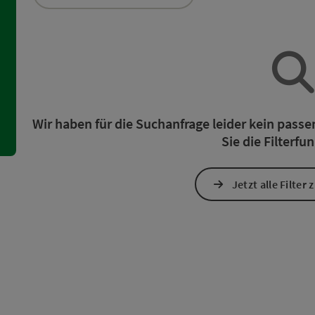
ie Liste stehen Filter zur Verfügung mit denen die Auswahl ve
Wir haben für die Suchanfrage leider kein pass
Sie die Filterfu
Jetzt alle Filter
ereich der Schieberegler kann mittels Pfeiltasten verändert werd