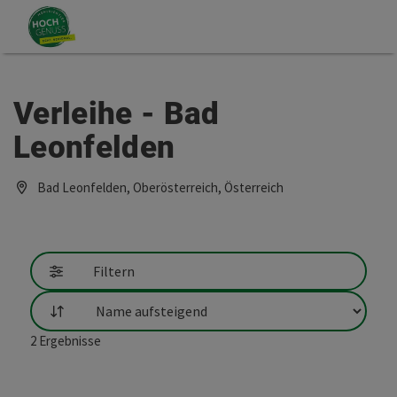
Accesskey
Accesskey
Zum Inhalt
Zum Seitenanfang
[0]
[2]
Verleihe - Bad
Leonfelden
Bad Leonfelden, Oberösterreich, Österreich
Filtern
Sortierung
2
Ergebnisse