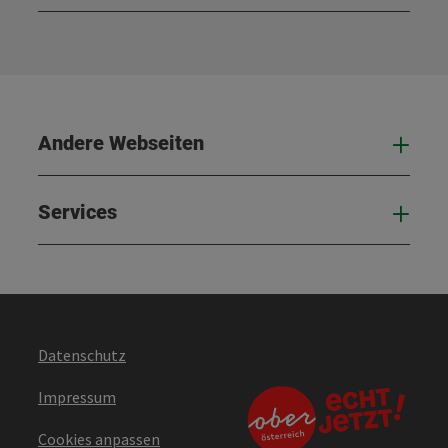
Kont
Andere Webseiten
And
Services
Serv
Datenschutz
Impressum
Cookies anpassen