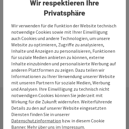
Wir respektieren Ihre
Bad Leonfelden
Privatsphäre
Telefon
+43 664 1338525
Öffnungszeiten
Montag geöffnet
Dienstag geöffnet
Mittwoch geöffnet
Donnerstag geöffnet
Freitag geöffnet
Samstag geöffnet
Sonntag geöffnet
Feiertag geöffnet
MO
DI
MI
DO
FR
SA
SO
FE
Wir verwenden für die Funktion der Website technisch
notwendige Cookies sowie mit Ihrer Einwilligung
auch Cookies und andere Technologien, um unsere
Website zu optimieren, Zugriffe zu analysieren,
Inhalte und Anzeigen zu personalisieren, Funktionen
für soziale Medien anbieten zu können, externe
Inhalte einzubinden und personalisierte Werbung auf
anderen Plattformen zu zeigen. Dazu teilen wir
Informationen zu Ihrer Verwendung unserer Website
mit unseren Partnern für soziale Medien, Werbung
und Analysen. Ihre Einwilligung zu technisch nicht
notwendigen Cookies können Sie jederzeit mit
Wirkung für die Zukunft widerrufen. Weiterführende
Kontakt
Details zu den auf unserer Website eingesetzten
Diensten finden Sie in unserer
Datenschutzinformation
bzw. in diesem Cookie
Banner. Mehr über uns im
Impressum
.