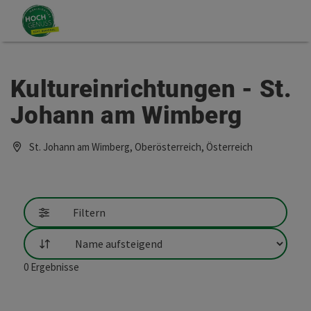
Accesskey
Accesskey
Zum Inhalt
Zum Seitenanfang
[0]
[2]
Kultureinrichtungen - St.
Johann am Wimberg
St. Johann am Wimberg, Oberösterreich, Österreich
Filtern
Sortierung
0
Ergebnisse