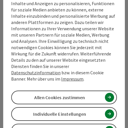
Inhalte und Anzeigen zu personalisieren, Funktionen
für soziale Medien anbieten zu können, externe
Kontakt
Inhalte einzubinden und personalisierte Werbung auf
anderen Plattformen zu zeigen. Dazu teilen wir
Informationen zu Ihrer Verwendung unserer Website
mit unseren Partnern für soziale Medien, Werbung
Tourismusverband Mühlviertel
und Analysen. Ihre Einwilligung zu technisch nicht
notwendigen Cookies können Sie jederzeit mit
Hauptplatz 19
Wirkung für die Zukunft widerrufen. Weiterführende
4190 Bad Leonfelden
Details zu den auf unserer Website eingesetzten
Diensten finden Sie in unserer
Datenschutzinformation
bzw. in diesem Cookie
+43 5 07263 - 100
Banner. Mehr über uns im
Impressum
.
info@muehlviertel.at
Allen Cookies zustimmen
Individuelle Einstellungen