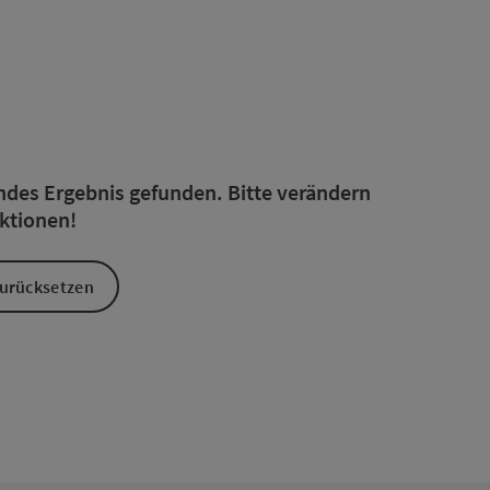
rfeinert werden kann. Die Ergebnisse in der Liste werden durc
endes Ergebnis gefunden. Bitte verändern
nktionen!
 zurücksetzen