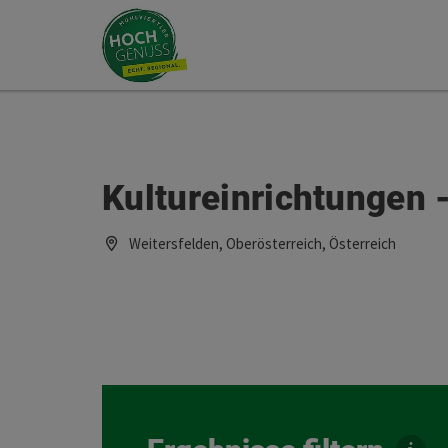
Accesskey
Accesskey
Zum Inhalt
Zum Seitenanfang
[0]
[2]
Kultureinrichtungen 
Weitersfelden, Oberösterreich, Österreich