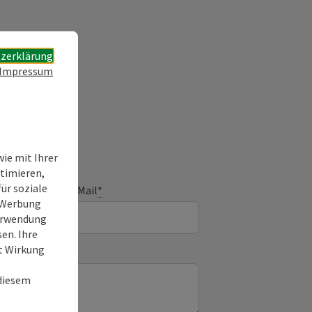
zerklärung
Impressum
ie mit Ihrer
timieren,
ür soziale
E-Mail
*
e Werbung
Verwendung
en. Ihre
it Wirkung
 diesem