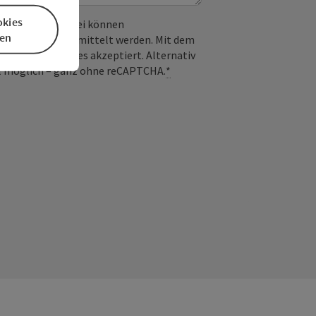
okies
 verwendet. Dabei können
en
) an Google übermittelt werden. Mit dem
derlichen Cookies akzeptiert. Alternativ
il möglich – ganz ohne reCAPTCHA.
*