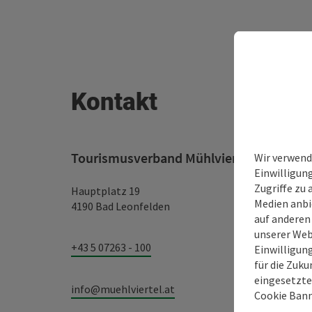
Kontakt
Tourismusverband Mühlviertel
Wir verwend
Einwilligun
Zugriffe zu 
Hauptplatz 19
Medien anbi
4190 Bad Leonfelden
auf anderen
unserer Web
+43 5 07263 - 100
Einwilligun
für die Zuku
eingesetzte
info@muehlviertel.at
Cookie Bann