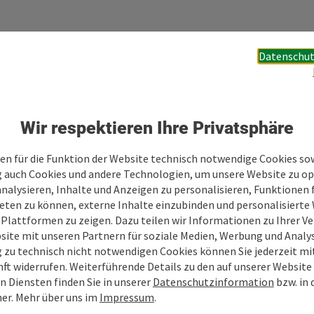
Datenschut
Ihre Nachricht
Wir respektieren Ihre Privatsphäre
Felder mit
*
sind Pflichtfelder
en für die Funktion der Website technisch notwendige Cookies sow
g auch Cookies und andere Technologien, um unsere Website zu op
analysieren, Inhalte und Anzeigen zu personalisieren, Funktionen f
Vorname
Nachname
eten zu können, externe Inhalte einzubinden und personalisiert
 Plattformen zu zeigen. Dazu teilen wir Informationen zu Ihrer 
site mit unseren Partnern für soziale Medien, Werbung und Analys
g zu technisch nicht notwendigen Cookies können Sie jederzeit m
Unverbindliche Anfrage
*
nft widerrufen. Weiterführende Details zu den auf unserer Website
n Diensten finden Sie in unserer
Datenschutzinformation
bzw. in
er. Mehr über uns im
Impressum
.