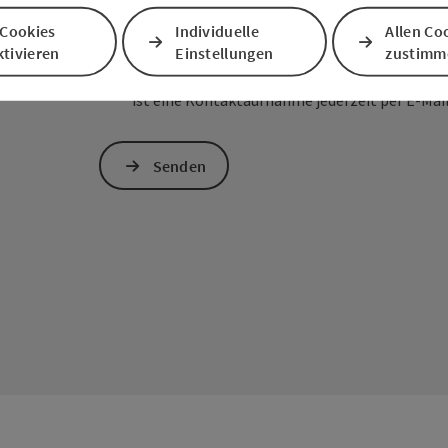
 Cookies
Individuelle
Allen Co
Zum Schutz vor Spam wird Google reCAPTCHA
tivieren
Einstellungen
zustimm
personenbezogene Daten (z. B. die IP-Adresse
Absenden des Formulars werden die dafür erfor
ist eine Kontaktaufnahme jederzeit per E-Ma
Senden