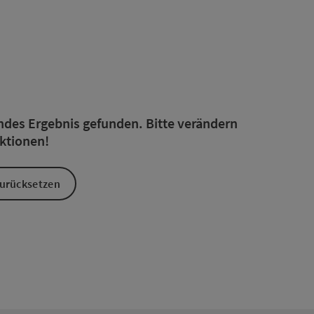
rfeinert werden kann. Die Ergebnisse in der Liste werden durc
endes Ergebnis gefunden. Bitte verändern
nktionen!
 zurücksetzen