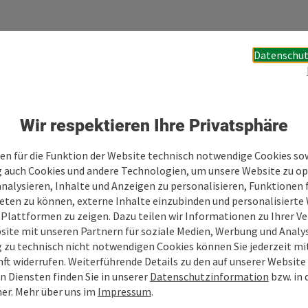
Datenschut
Ihre Nachricht
Wir respektieren Ihre Privatsphäre
Felder mit
*
sind Pflichtfelder
en für die Funktion der Website technisch notwendige Cookies sow
g auch Cookies und andere Technologien, um unsere Website zu op
analysieren, Inhalte und Anzeigen zu personalisieren, Funktionen f
Vorname
Nachname
eten zu können, externe Inhalte einzubinden und personalisiert
 Plattformen zu zeigen. Dazu teilen wir Informationen zu Ihrer 
site mit unseren Partnern für soziale Medien, Werbung und Analys
g zu technisch nicht notwendigen Cookies können Sie jederzeit m
Unverbindliche Anfrage
*
nft widerrufen. Weiterführende Details zu den auf unserer Website
n Diensten finden Sie in unserer
Datenschutzinformation
bzw. in
er. Mehr über uns im
Impressum
.