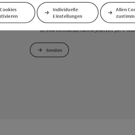
 Cookies
Individuelle
Allen Co
Zum Schutz vor Spam wird Google reCAPTCHA
tivieren
Einstellungen
zustimm
personenbezogene Daten (z. B. die IP-Adresse
Absenden des Formulars werden die dafür erfor
ist eine Kontaktaufnahme jederzeit per E-Ma
Senden