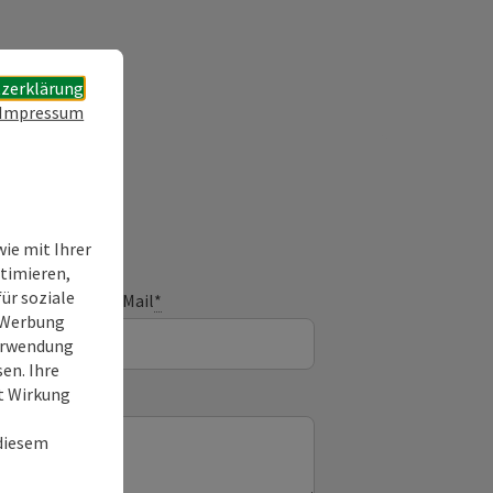
zerklärung
Impressum
ie mit Ihrer
timieren,
ür soziale
E-Mail
*
e Werbung
Verwendung
en. Ihre
it Wirkung
 diesem