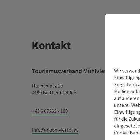
Kontakt
Tourismusverband Mühlviertel
Wir verwend
Einwilligun
Zugriffe zu 
Hauptplatz 19
Medien anbi
4190 Bad Leonfelden
auf anderen
unserer Web
+43 5 07263 - 100
Einwilligun
für die Zuku
eingesetzte
info@muehlviertel.at
Cookie Bann