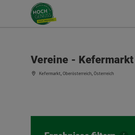
Accesskey
Accesskey
Zum Inhalt
Zum Seitenanfang
[0]
[2]
Vereine - Kefermarkt
Kefermarkt, Oberösterreich, Österreich