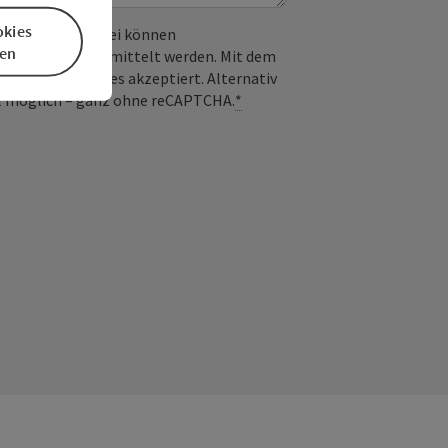
okies
 verwendet. Dabei können
en
) an Google übermittelt werden. Mit dem
derlichen Cookies akzeptiert. Alternativ
il möglich – ganz ohne reCAPTCHA.
*