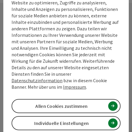
Website zu optimieren, Zugriffe zu analysieren,
Inhalte und Anzeigen zu personalisieren, Funktionen
für soziale Medien anbieten zu können, externe
Inhalte einzubinden und personalisierte Werbung auf
Kontakt
anderen Plattformen zu zeigen. Dazu teilen wir
Informationen zu Ihrer Verwendung unserer Website
mit unseren Partnern für soziale Medien, Werbung
und Analysen. Ihre Einwilligung zu technisch nicht
Tourismusverband Mühlviertel
notwendigen Cookies können Sie jederzeit mit
Wirkung für die Zukunft widerrufen. Weiterführende
Hauptplatz 19
Details zu den auf unserer Website eingesetzten
4190 Bad Leonfelden
Diensten finden Sie in unserer
Datenschutzinformation
bzw. in diesem Cookie
Banner. Mehr über uns im
Impressum
.
+43 5 07263 - 100
Allen Cookies zustimmen
info@muehlviertel.at
Individuelle Einstellungen