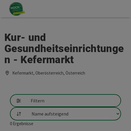
Accesskey
Accesskey
Zum Inhalt
Zum Seitenanfang
[0]
[2]
Kur- und
Gesundheitseinrichtunge
n - Kefermarkt
Kefermarkt, Oberösterreich, Österreich
Filtern
Sortierung
0
Ergebnisse