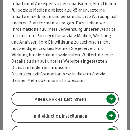
Inhalte und Anzeigen zu personalisieren, Funktionen
für soziale Medien anbieten zu können, externe
Kontakt
Inhalte einzubinden und personalisierte Werbung auf
anderen Plattformen zu zeigen. Dazu teilen wir
Informationen zu Ihrer Verwendung unserer Website
mit unseren Partnern für soziale Medien, Werbung
Tourismusverband Mühlviertel
und Analysen. Ihre Einwilligung zu technisch nicht
notwendigen Cookies können Sie jederzeit mit
Hauptplatz 19
Wirkung für die Zukunft widerrufen. Weiterführende
4190 Bad Leonfelden
Details zu den auf unserer Website eingesetzten
Diensten finden Sie in unserer
Datenschutzinformation
bzw. in diesem Cookie
+43 5 07263 - 100
Banner. Mehr über uns im
Impressum
.
info@muehlviertel.at
Allen Cookies zustimmen
Individuelle Einstellungen