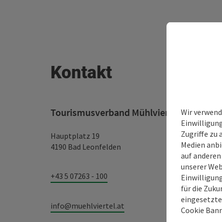
Kontakt
Tourismusverband Mühlviertel
Wir verwend
Einwilligun
Zugriffe zu 
Hauptplatz 19
Medien anbi
4190 Bad Leonfelden
auf anderen
unserer Web
+43 5 07263 - 100
Einwilligun
für die Zuku
eingesetzte
info@muehlviertel.at
Cookie Bann