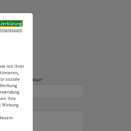
zerklärung
Impressum
ie mit Ihrer
timieren,
ür soziale
E-Mail
*
e Werbung
Verwendung
en. Ihre
it Wirkung
 diesem