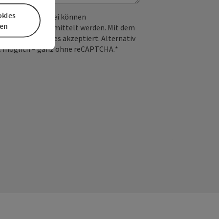
okies
 verwendet. Dabei können
en
) an Google übermittelt werden. Mit dem
derlichen Cookies akzeptiert. Alternativ
il möglich – ganz ohne reCAPTCHA.
*