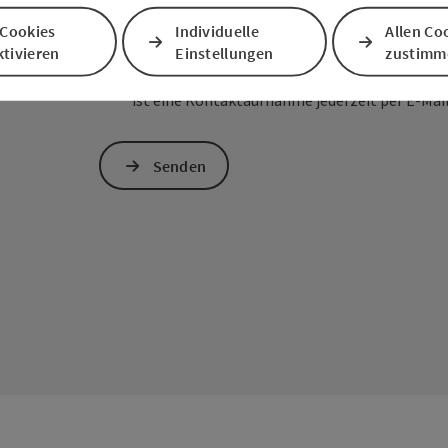
 Cookies
Individuelle
Allen Co
Zum Schutz vor Spam wird Google reCAPTCHA
tivieren
Einstellungen
zustimm
personenbezogene Daten (z. B. die IP-Adresse
Absenden des Formulars werden die dafür erfor
ist eine Kontaktaufnahme jederzeit per E-Ma
Senden