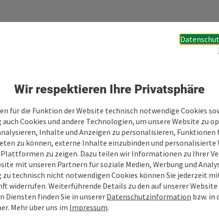
Datenschut
Ihre Nachricht
Wir respektieren Ihre Privatsphäre
Felder mit
*
sind Pflichtfelder
en für die Funktion der Website technisch notwendige Cookies sow
g auch Cookies und andere Technologien, um unsere Website zu op
analysieren, Inhalte und Anzeigen zu personalisieren, Funktionen f
Vorname
Nachname
eten zu können, externe Inhalte einzubinden und personalisiert
 Plattformen zu zeigen. Dazu teilen wir Informationen zu Ihrer 
site mit unseren Partnern für soziale Medien, Werbung und Analys
g zu technisch nicht notwendigen Cookies können Sie jederzeit m
Unverbindliche Anfrage
*
nft widerrufen. Weiterführende Details zu den auf unserer Website
n Diensten finden Sie in unserer
Datenschutzinformation
bzw. in
er. Mehr über uns im
Impressum
.