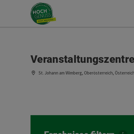
Accesskey
Accesskey
Zum Inhalt
Zum Seitenanfang
[0]
[2]
Veranstaltungszentr
St. Johann am Wimberg, Oberösterreich, Österreic