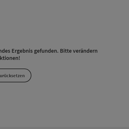
rfeinert werden kann. Die Ergebnisse in der Liste werden durc
endes Ergebnis gefunden. Bitte verändern
nktionen!
 zurücksetzen