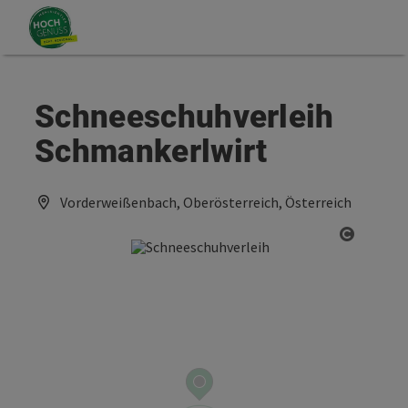
Accesskey
Accesskey
Zum Inhalt
Zum Seitenanfang
[0]
[2]
Schneeschuhverleih
Schmankerlwirt
Vorderweißenbach, Oberösterreich, Österreich
Copyrig