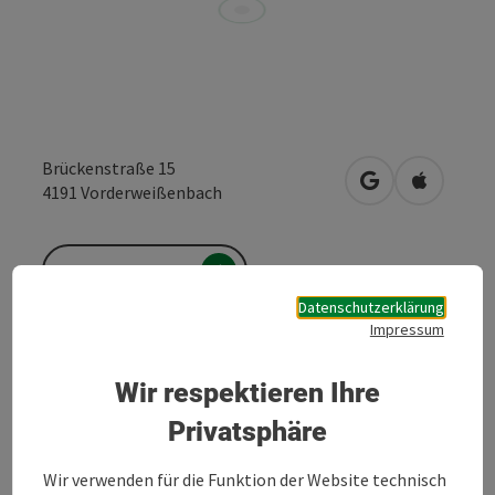
Brückenstraße 15
in Google Maps
in Apple 
4191
Vorderweißenbach
Anfrage senden
Datenschutzerklärung
Impressum
Zur Website
Wir respektieren Ihre
€ 8,00 / Tag
Privatsphäre
Wir verwenden für die Funktion der Website technisch