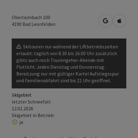
Oberlaimbach 100
in Google Map
in Apple
4190
Bad Leonfelden
Skitouren nur während der Liftbetriebszeiten
erlaubt: täglich von 8.30 bis 16.00 Uhr zusätzlich
gibts auch noch Tourengeher-Abende mit
Flutlicht: Jeden Dienstag und Donnerstag.
Benützung nur mit gültiger Karte! Aufstiegsspur
und Familienabfahrt sind bis 21 Uhr geöffnet.
Skigebiet
letzter Schneefall:
12.01.2026
Skigebiet in Betrieb:
ja