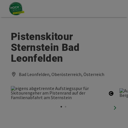
Accesskey
Accesskey
Zum Inhalt
Zum Seitenanfang
[0]
[2]
Pistenskitour
Sternstein Bad
Leonfelden
Bad Leonfelden, Oberösterreich, Österreich
Copyri
nächst