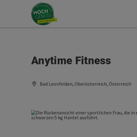
Accesskey
Accesskey
Zum Inhalt
Zum Seitenanfang
[0]
[2]
Anytime Fitness
Bad Leonfelden, Oberösterreich, Österreich