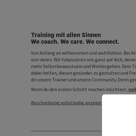
Training mit allen Sinnen
We coach. We care. We connect.
Von Anfang an willkommen und wohlfühlen. Bei Any
von vielen. Wir fokussieren uns ganz auf dich, dein
mehr Selbstbewusstsein und Wohlergehen. Dein Tra
dabei helfen, diesen gesünder zu gestalten und Fr
dir unsere Trainer und unsere Community. Denn gem
Wenn du den ersten Schritt machen möchtest,
mel
Beschreibung vollständig anzeigen