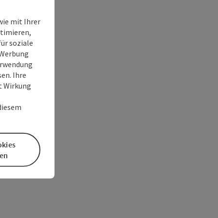
ie mit Ihrer
timieren,
ür soziale
e Werbung
Verwendung
en. Ihre
it Wirkung
 diesem
okies
en