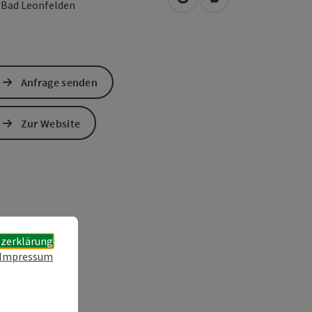
in Google Maps öffnen
in Apple Maps öffn
0
Bad Leonfelden
Anfrage senden
Zur Website
zerklärung
Impressum