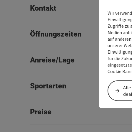
Kontakt
Wir verwend
Einwilligun
Zugriffe zu 
Medien anbi
Öffnungszeiten
auf anderen
unserer Web
Einwilligun
für die Zuku
Anreise/Lage
eingesetzte
Cookie Bann
Sportarten
Alle
deak
Preise