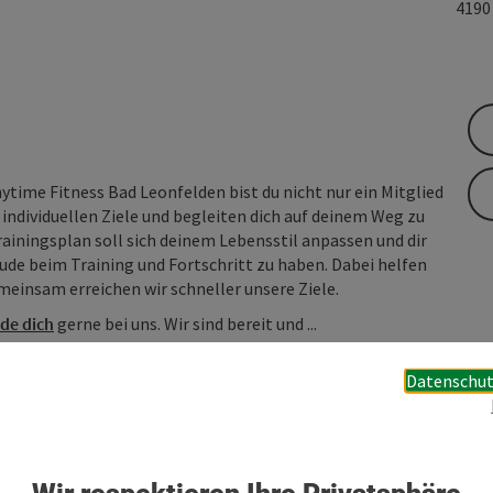
419
time Fitness Bad Leonfelden bist du nicht nur ein Mitglied
e individuellen Ziele und begleiten dich auf deinem Weg zu
iningsplan soll sich deinem Lebensstil anpassen und dir
eude beim Training und Fortschritt zu haben. Dabei helfen
einsam erreichen wir schneller unsere Ziele.
de dich
gerne bei uns. Wir sind bereit und ...
Datenschut