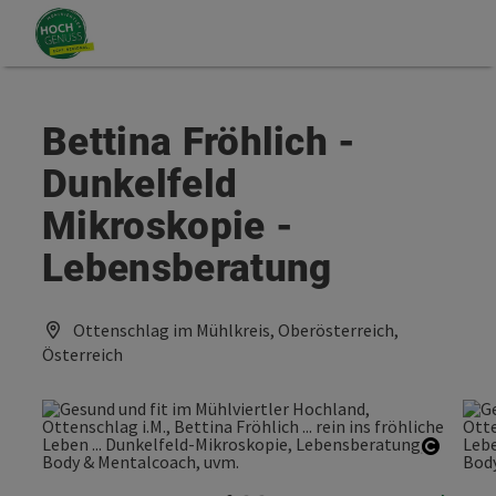
Accesskey
Accesskey
Zum Inhalt
Zum Seitenanfang
[0]
[2]
Bettina Fröhlich -
Dunkelfeld
Mikroskopie -
Lebensberatung
Ottenschlag im Mühlkreis, Oberösterreich,
Österreich
Copyri