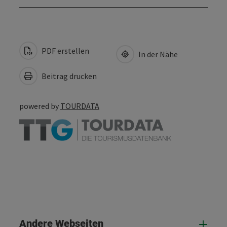
PDF erstellen
In der Nähe
Beitrag drucken
powered by
TOURDATA
Andere Webseiten
And