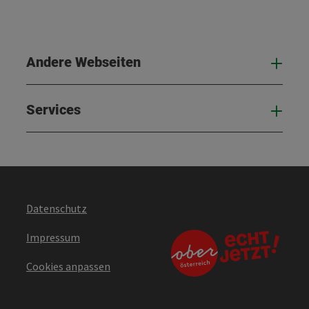
Andere Webseiten
And
Services
Serv
Datenschutz
Impressum
Cookies anpassen