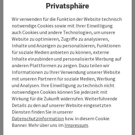
Kulturlandes Oberösterreich. Sie haben sich etabliert
Privatsphäre
als Zentren musischer Bildung, aber auch als
Kulturzentren, die in den Regionen unseres Landes für
Wir verwenden für die Funktion der Website technisch
vielfältige kulturelle und künstlerische Impulse
notwendige Cookies sowie mit Ihrer Einwilligung
verantwortlich sind.
auch Cookies und andere Technologien, um unsere
Website zu optimieren, Zugriffe zu analysieren,
Inhalte und Anzeigen zu personalisieren, Funktionen
für soziale Medien anbieten zu können, externe
Inhalte einzubinden und personalisierte Werbung auf
Kontakt
anderen Plattformen zu zeigen. Dazu teilen wir
Informationen zu Ihrer Verwendung unserer Website
mit unseren Partnern für soziale Medien, Werbung
Öffnungszeiten
und Analysen. Ihre Einwilligung zu technisch nicht
notwendigen Cookies können Sie jederzeit mit
Wirkung für die Zukunft widerrufen. Weiterführende
Anreise/Lage
Details zu den auf unserer Website eingesetzten
Diensten finden Sie in unserer
Datenschutzinformation
bzw. in diesem Cookie
Preise
Banner. Mehr über uns im
Impressum
.