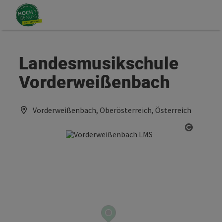
Accesskey
Accesskey
Zum Inhalt
Zum Seitenanfang
[0]
[2]
Landesmusikschule
Vorderweißenbach
Vorderweißenbach, Oberösterreich, Österreich
Copyrig