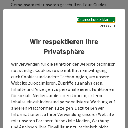
Gemeinsam mit unseren geschulten Tour-Guides
startest du auf unserem Firmengelände in ein
einzigartiges Offroad-Abenteuer. Die kraftvollen
Datenschutzerklärung
POLARIS und CFMOTO-Quads & ATV’s tragen dich mit
Impressum
Power über Feld- und Waldwege. Nach einem
Stärkungsgetränk bei einem der lokalen Wirte geht es
Wir respektieren Ihre
weiter auf ein weitläufiges Areal, auf dem du freie
Fahrmöglichkeit hast! Unsere Safari findet zu 90%
Privatsphäre
rein im Offroad-Gelände statt. Abenteuer pur und ein
einzigartiges Freiheitsgefühl warten auf dich!
Wir verwenden für die Funktion der Website technisch
notwendige Cookies sowie mit Ihrer Einwilligung
JETZT BUCHEN
auch Cookies und andere Technologien, um unsere
Website zu optimieren, Zugriffe zu analysieren,
Einfach anrufen und wir finden mit dir einen
Inhalte und Anzeigen zu personalisieren, Funktionen
passenden Termin!
für soziale Medien anbieten zu können, externe
07211 200 40
Inhalte einzubinden und personalisierte Werbung auf
Oder schick uns deine Terminanfrage per ...
anderen Plattformen zu zeigen. Dazu teilen wir
Informationen zu Ihrer Verwendung unserer Website
Beschreibung vollständig anzeigen
mit unseren Partnern für soziale Medien, Werbung
und Analysen. Ihre Einwilligung zu technisch nicht