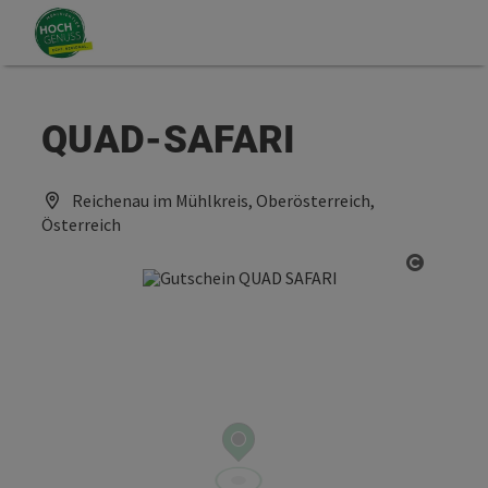
Accesskey
Accesskey
Zum Inhalt
Zum Seitenanfang
[0]
[2]
QUAD-SAFARI
Reichenau im Mühlkreis, Oberösterreich,
Österreich
Copyrig