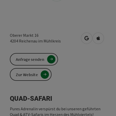
Oberer Markt 16
in Google Maps
in Apple 
4204
Reichenau im Mühlkreis
Anfrage senden
Zur Website
QUAD-SAFARI
Pures Adrenalin verspürst du bei unseren geführten
Quad & ATV-Safaris im Herzen des Mühlviertels!