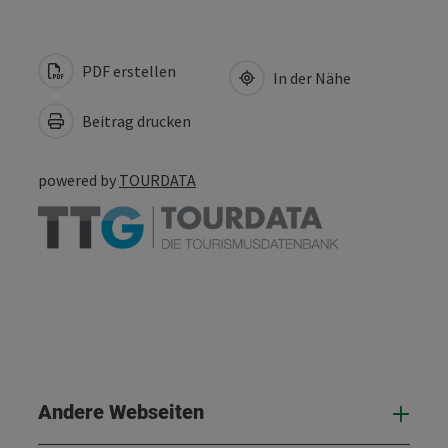
PDF erstellen
In der Nähe
Beitrag drucken
powered by
TOURDATA
Andere Webseiten
And