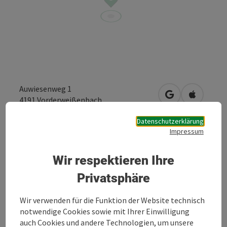
Auwiesenweg 1
in Google Maps
in Apple 
4191
Vorderweißenbach
Datenschutzerklärung
Impressum
Anfrage senden
Wir respektieren Ihre
Privatsphäre
Staudinger Christoph - Fotografie und
Bildbearbeitung
Wir verwenden für die Funktion der Website technisch
notwendige Cookies sowie mit Ihrer Einwilligung
auch Cookies und andere Technologien, um unsere