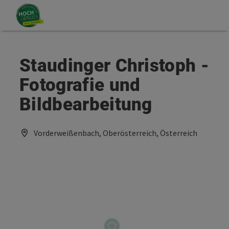
Accesskey
Accesskey
Zum Inhalt
Zum Seitenanfang
[0]
[2]
Staudinger Christoph -
Fotografie und
Bildbearbeitung
Vorderweißenbach, Oberösterreich, Österreich