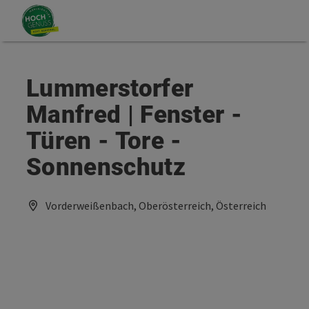
Accesskey
Accesskey
Zum Inhalt
Zum Seitenanfang
[0]
[2]
Lummerstorfer
Manfred | Fenster -
Türen - Tore -
Sonnenschutz
Vorderweißenbach, Oberösterreich, Österreich