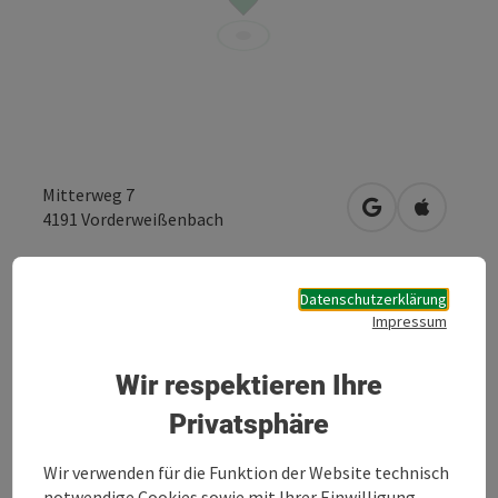
Mitterweg 7
in Google Maps
in Apple 
4191
Vorderweißenbach
Anfrage senden
Datenschutzerklärung
Impressum
Zur Website
Wir respektieren Ihre
Privatsphäre
Gartner Türen
Wir verwenden für die Funktion der Website technisch
Finde dein Lieblingsprodukt
notwendige Cookies sowie mit Ihrer Einwilligung