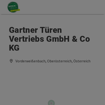
Accesskey
Accesskey
Zum Inhalt
Zum Seitenanfang
[0]
[2]
Gartner Türen
Vertriebs GmbH & Co
KG
Vorderweißenbach, Oberösterreich, Österreich