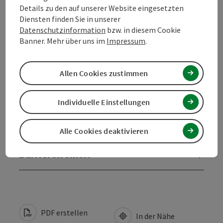
Details zu den auf unserer Website eingesetzten
Diensten finden Sie in unserer
Kontakt
Datenschutzinformation
bzw. in diesem Cookie
Banner. Mehr über uns im
Impressum
.
Öffnungszeiten
Allen Cookies zustimmen
Anreise/Lage
Individuelle Einstellungen
Eignung
Alle Cookies deaktivieren
Barrierefreiheit
PDF erstellen
In der Nähe