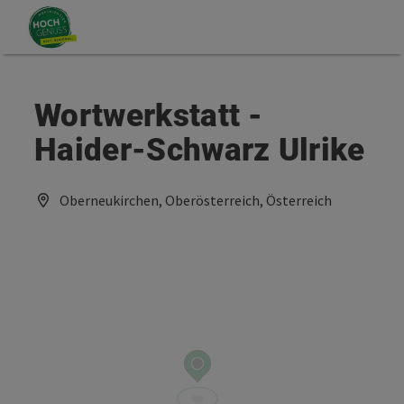
Accesskey
Accesskey
Zum Inhalt
Zum Seitenanfang
[0]
[2]
Wortwerkstatt -
Haider-Schwarz Ulrike
Oberneukirchen, Oberösterreich, Österreich