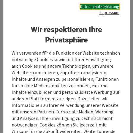
besonderen Veranstaltungen, bei Markteinführungen
Datenschutzerklärung
von Produkten oder als professioneller und ständiger
Impressum
Begleiter. Die Wortwerkstatt erzählt Ihre
Geschichten, die Geschichten Ihrer Leistungen, Ihrer
Wir respektieren Ihre
Produkte und sie erzählt sie jenen, die sie hören sollen
oder hören müssen.
Privatsphäre
Die Wortwerkstatt versteht Kommunikation als
Handwerk und das bedeutet Maßarbeit. Nichts ist von
Wir verwenden für die Funktion der Website technisch
der Stange, es entstehen individuelle und sich
notwendige Cookies sowie mit Ihrer Einwilligung
voneinander unterscheidende Einzelstücke. Die
auch Cookies und andere Technologien, um unsere
Wortwerkstatt verkleidet sich nicht, sie ist
Website zu optimieren, Zugriffe zu analysieren,
authentisch und bodenständig. Sie macht ordentliche
Inhalte und Anzeigen zu personalisieren, Funktionen
Kommunikationsarbeit ohne „Schickimicki-
für soziale Medien anbieten zu können, externe
Schnickschnack“.
Inhalte einzubinden und personalisierte Werbung auf
anderen Plattformen zu zeigen. Dazu teilen wir
Hier geht es zu ...
Informationen zu Ihrer Verwendung unserer Website
mit unseren Partnern für soziale Medien, Werbung
Beschreibung vollständig anzeigen
und Analysen. Ihre Einwilligung zu technisch nicht
notwendigen Cookies können Sie jederzeit mit
Wirkung für die Zukunft widerrufen. Weiterführende