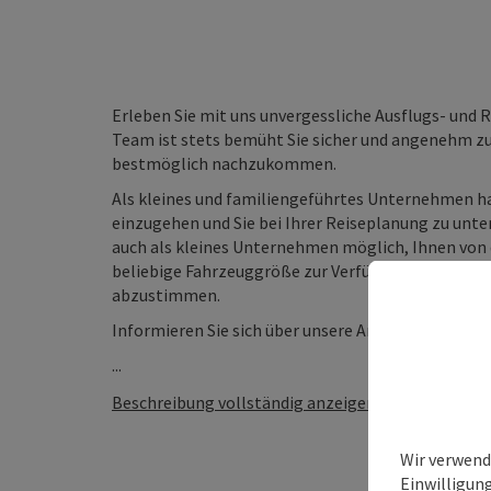
Erleben Sie mit uns unvergessliche Ausflugs- un
Team ist stets bemüht Sie sicher und angenehm z
bestmöglich nachzukommen.
Als kleines und familiengeführtes Unternehmen hab
einzugehen und Sie bei Ihrer Reiseplanung zu unte
auch als kleines Unternehmen möglich, Ihnen von 
beliebige Fahrzeuggröße zur Verfügung zu stellen
abzustimmen.
Informieren Sie sich über unsere Angebote und tre
...
Beschreibung vollständig anzeigen
Wir verwend
Einwilligun