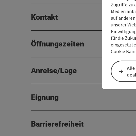
Zugriffe zu 
Medien anbi
Kontakt
auf anderen
unserer Web
Einwilligun
für die Zuku
Öffnungszeiten
eingesetzte
Cookie Bann
Alle
Anreise/Lage
deak
Eignung
Barrierefreiheit