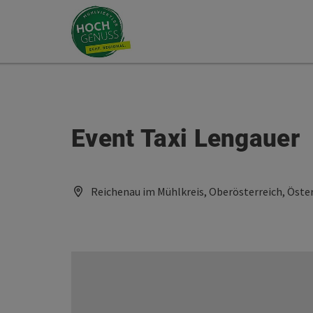
Accesskey
Accesskey
Zum Inhalt
Zum Seitenanfang
[0]
[2]
Event Taxi Lengauer
Reichenau im Mühlkreis, Oberösterreich, Öste