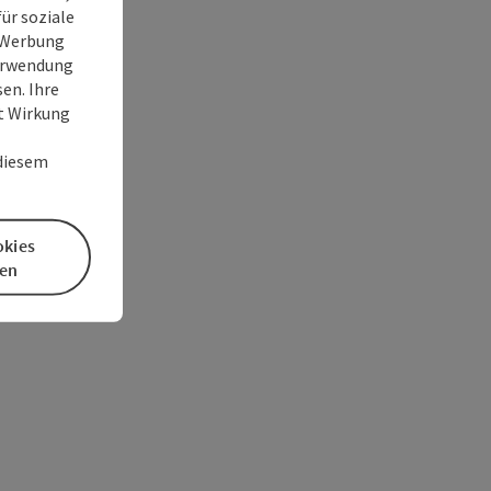
ür soziale
e Werbung
Verwendung
en. Ihre
it Wirkung
 diesem
okies
en