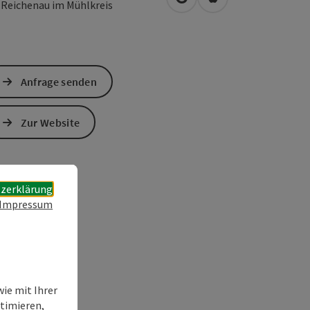
in Google Maps öffnen
in Apple Maps öffn
4
Reichenau im Mühlkreis
Anfrage senden
Zur Website
zerklärung
Impressum
ie mit Ihrer
timieren,