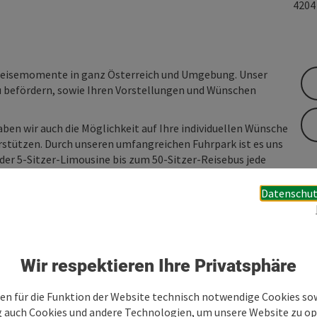
420
d Reisemomente in ganz Österreich und Umgebung. Unser
u befördern, sowie Ihren Vorstellungen und Wünschen
en wir auch die Möglichkeit auf Ihre individuellen Wünsche
rstützen. Durch unseren umfangreichen Fuhrpark ist es uns
der 5-Sitzer-Limousine bis zum 50-Sitzer-Reisebus jede
 und unser Angebot perfekt auf Ihre Reisegruppe
Datenschut
ten Sie gerne mit uns in Kontakt.
Wir respektieren Ihre Privatsphäre
en für die Funktion der Website technisch notwendige Cookies sow
g auch Cookies und andere Technologien, um unsere Website zu op