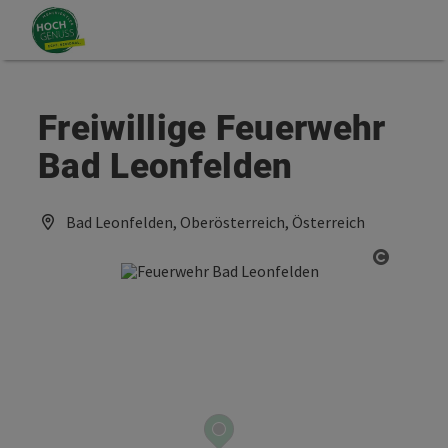
Accesskey
Accesskey
Zum Inhalt
Zum Seitenanfang
[0]
[2]
Freiwillige Feuerwehr
Bad Leonfelden
Bad Leonfelden, Oberösterreich, Österreich
Copyrig