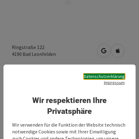
Ringstraße 122
in Google Maps
in Apple 
4190
Bad Leonfelden
Anfrage senden
Datenschutzerklärung
Impressum
Zur Website
Wir respektieren Ihre
Privatsphäre
Freiwillige Feuerwehr Bad Leonfelden
Wir verwenden für die Funktion der Website technisch
notwendige Cookies sowie mit Ihrer Einwilligung
auch Cookies und andere Technologien, um unsere