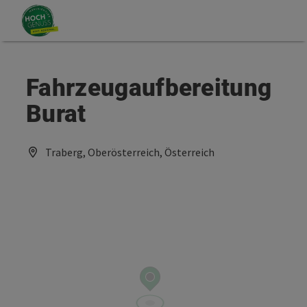
Accesskey
Accesskey
Zum Inhalt
Zum Seitenanfang
[0]
[2]
Fahrzeugaufbereitung
Burat
Traberg, Oberösterreich, Österreich