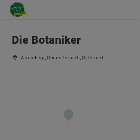
Accesskey
Accesskey
Zum Inhalt
Zum Seitenanfang
[0]
[2]
Die Botaniker
Waxenberg, Oberösterreich, Österreich