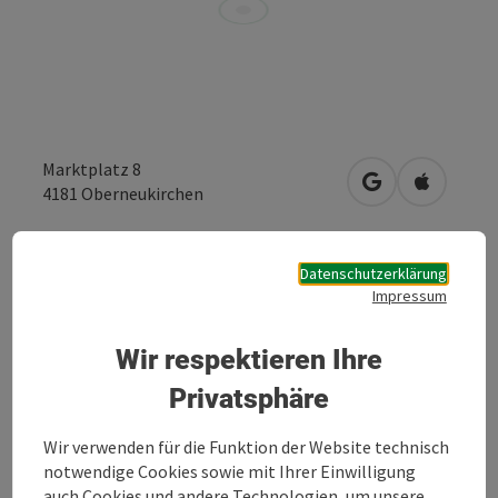
Marktplatz 8
in Google Maps
in Apple 
4181
Oberneukirchen
Anfrage senden
Datenschutzerklärung
Impressum
Zur Website
Wir respektieren Ihre
Privatsphäre
Ihr Tierarzt im Mühlviertel
Wir verwenden für die Funktion der Website technisch
notwendige Cookies sowie mit Ihrer Einwilligung
auch Cookies und andere Technologien, um unsere