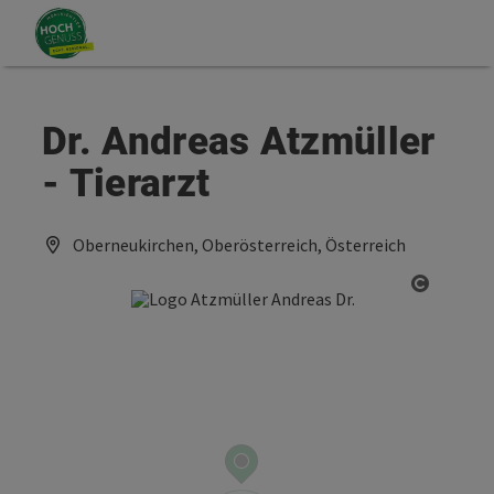
Accesskey
Accesskey
Zum Inhalt
Zum Seitenanfang
[0]
[2]
Dr. Andreas Atzmüller
- Tierarzt
Oberneukirchen, Oberösterreich, Österreich
Copyrig