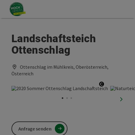
Accesskey
Accesskey
Zum Inhalt
Zum Seitenanfang
[0]
[2]
Landschaftsteich
Ottenschlag
Ottenschlag im Mühlkreis, Oberösterreich,
Österreich
Copyright öf
nächst
Anfrage senden