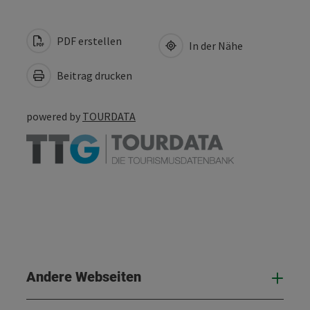
PDF erstellen
In der Nähe
Beitrag drucken
powered by
TOURDATA
Andere Webseiten
And