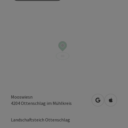
Mooswiesn
in Google Map
in Apple
4204
Ottenschlag im Mühlkreis
Landschaftsteich Ottenschlag