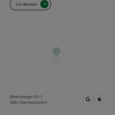
Zur Website
Waxenberger Str. 1
in Google Map
in Apple
4181
Oberneukirchen