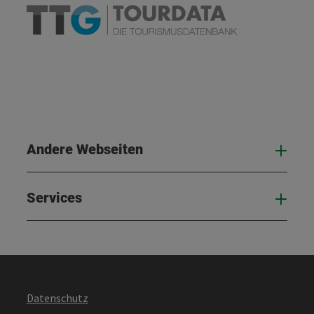
Andere Webseiten
And
Services
Serv
Datenschutz