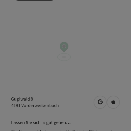
Guglwald 8
in Google Map
in Apple
4191
Vorderweißenbach
Lassen Sie sich´s gut gehen…