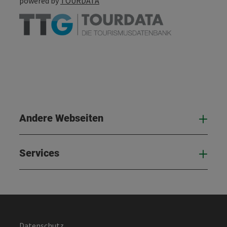
powered by
TOURDATA
Andere Webseiten
And
Services
Serv
Datenschutz