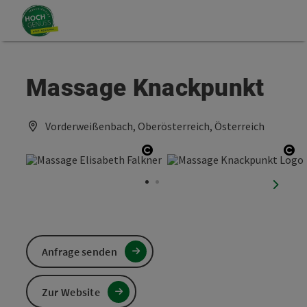
Accesskey
Accesskey
Zum Inhalt
Zum Seitenanfang
[0]
[2]
Massage Knackpunkt
Vorderweißenbach, Oberösterreich, Österreich
Copyright öffnen
Cop
nächst
Anfrage senden
Zur Website