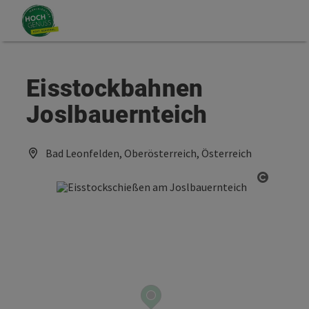
Accesskey
Accesskey
Zum Inhalt
Zum Seitenanfang
[0]
[2]
Eisstockbahnen
Joslbauernteich
Bad Leonfelden, Oberösterreich, Österreich
Copyrig