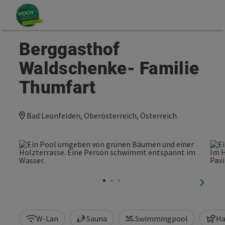
Accesskey
Accesskey
Zum Inhalt
Zum Seitenanfang
[0]
[2]
Berggasthof
Waldschenke- Familie
Thumfart
Bad Leonfelden, Oberösterreich, Österreich
nächst
W-Lan
Sauna
Swimmingpool
Ha