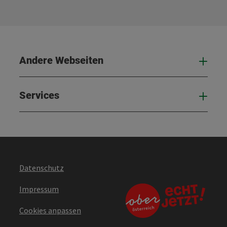
Andere Webseiten
And
Services
Serv
Datenschutz
Impressum
Cookies anpassen