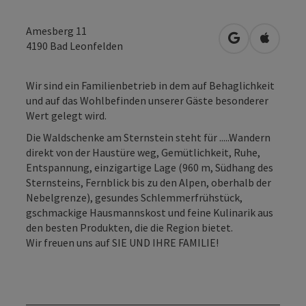
Amesberg 11
in Google Map
in Apple
4190
Bad Leonfelden
Wir sind ein Familienbetrieb in dem auf Behaglichkeit
und auf das Wohlbefinden unserer Gäste besonderer
Wert gelegt wird.
Die Waldschenke am Sternstein steht für .....Wandern
direkt von der Haustüre weg, Gemütlichkeit, Ruhe,
Entspannung, einzigartige Lage (960 m, Südhang des
Sternsteins, Fernblick bis zu den Alpen, oberhalb der
Nebelgrenze), gesundes Schlemmerfrühstück,
gschmackige Hausmannskost und feine Kulinarik aus
den besten Produkten, die die Region bietet.
Wir freuen uns auf SIE UND IHRE FAMILIE!