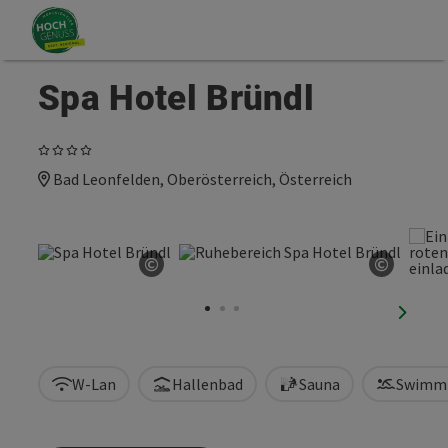
Accesskey
Accesskey
Zum Inhalt
Zum Seitenanfang
[0]
[2]
Spa Hotel Bründl
4 Sterne
Bad Leonfelden, Oberösterreich, Österreich
©
©
Copyright öffnen
Copyrig
nächst
W-Lan
Hallenbad
Sauna
Swimm