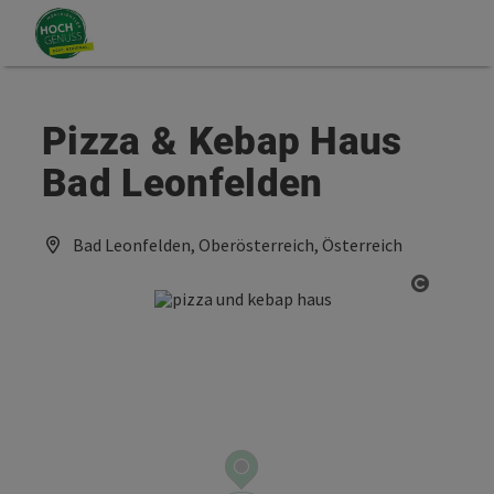
Accesskey
Accesskey
Zum Inhalt
Zum Seitenanfang
[0]
[2]
Pizza & Kebap Haus
Bad Leonfelden
Bad Leonfelden, Oberösterreich, Österreich
Copyrig