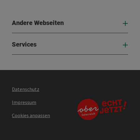
Andere Webseiten
And
Services
Serv
Datenschutz
Impressum
Cookies anpassen