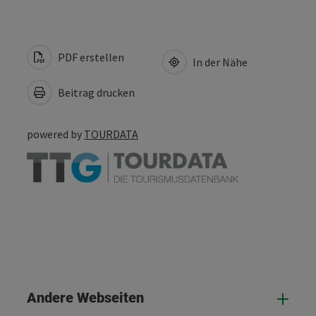
PDF erstellen
In der Nähe
Beitrag drucken
powered by
TOURDATA
Andere Webseiten
And