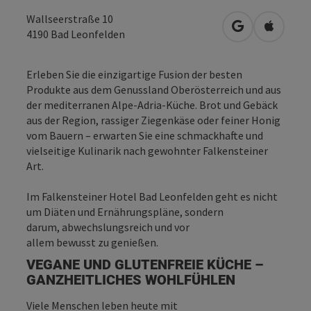
Wallseerstraße 10
in Google Map
in Apple
4190
Bad Leonfelden
Erleben Sie die einzigartige Fusion der besten
Produkte aus dem Genussland Oberösterreich und aus
der mediterranen Alpe-Adria-Küche. Brot und Gebäck
aus der Region, rassiger Ziegenkäse oder feiner Honig
vom Bauern – erwarten Sie eine schmackhafte und
vielseitige Kulinarik nach gewohnter Falkensteiner
Art.
Im Falkensteiner Hotel Bad Leonfelden geht es nicht
um Diäten und Ernährungspläne, sondern
darum, abwechslungsreich und vor
allem bewusst zu genießen.
VEGANE UND GLUTENFREIE KÜCHE –
GANZHEITLICHES WOHLFÜHLEN
Viele Menschen leben heute mit