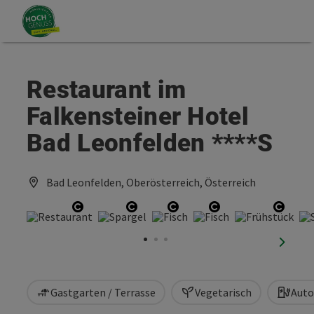
Accesskey
Accesskey
Zum Inhalt
Zum Seitenanfang
[0]
[2]
Restaurant im
Falkensteiner Hotel
Bad Leonfelden ****S
Bad Leonfelden, Oberösterreich, Österreich
Copyright öffnen
Copyright öffnen
Copyright öffnen
Copyright öffne
Copyr
nächst
Gastgarten / Terrasse
Vegetarisch
Auto