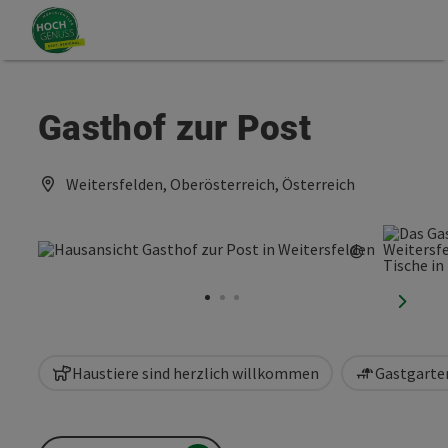
Accesskey
Accesskey
Zum Inhalt
Zum Seitenanfang
[0]
[2]
Gasthof zur Post
Weitersfelden, Oberösterreich, Österreich
©
Copyright 
nächst
Haustiere sind herzlich willkommen
Gastgarten