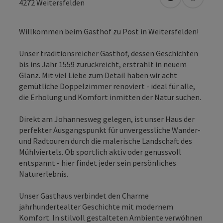
in Google Map
in Apple
4272
Weitersfelden
Willkommen beim Gasthof zu Post in Weitersfelden!
Unser traditionsreicher Gasthof, dessen Geschichten
bis ins Jahr 1559 zurückreicht, erstrahlt in neuem
Glanz. Mit viel Liebe zum Detail haben wir acht
gemütliche Doppelzimmer renoviert - ideal für alle,
die Erholung und Komfort inmitten der Natur suchen.
Direkt am Johannesweg gelegen, ist unser Haus der
perfekter Ausgangspunkt für unvergessliche Wander-
und Radtouren durch die malerische Landschaft des
Mühlviertels. Ob sportlich aktiv oder genussvoll
entspannt - hier findet jeder sein persönliches
Naturerlebnis.
Unser Gasthaus verbindet den Charme
jahrhundertealter Geschichte mit modernem
Komfort. In stilvoll gestalteten Ambiente verwöhnen