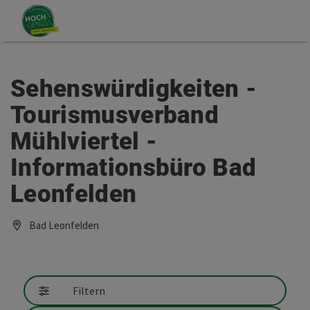
Accesskey
Accesskey
Zum Inhalt
Zum Seitenanfang
[0]
[2]
Sehenswürdigkeiten -
Tourismusverband
Mühlviertel -
Informationsbüro Bad
Leonfelden
Bad Leonfelden
Filtern