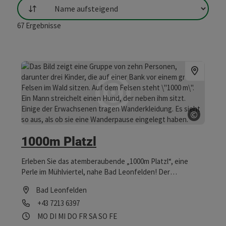
Sortierung
67
Ergebnisse
©
Copyrig
1000m Platzl
Erleben Sie das atemberaubende „1000m Platzl“, eine
Perle im Mühlviertel, nahe Bad Leonfelden! Der
Aussichtspunkt besticht durch seine beeindruckenden
Bad Leonfelden
Panoramen und lädt in den wärmeren Monaten zu
Telefon
+43 7213 6397
unvergesslichen Momenten ein. Entdecken Sie die
Schönheit der Region – ein Erlebnis für Jung und Alt!
Öffnungszeiten
Montag geöffnet
Dienstag geöffnet
Mittwoch geöffnet
Donnerstag geöffnet
Freitag geöffnet
Samstag geöffnet
Sonntag geöffnet
Feiertag geöffnet
MO
DI
MI
DO
FR
SA
SO
FE