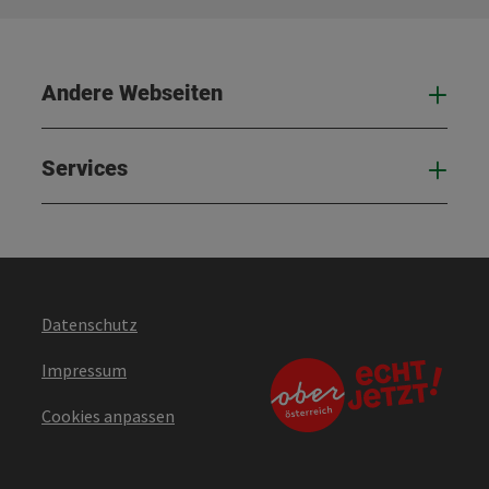
Andere Webseiten
And
Services
Serv
Datenschutz
Impressum
Cookies anpassen