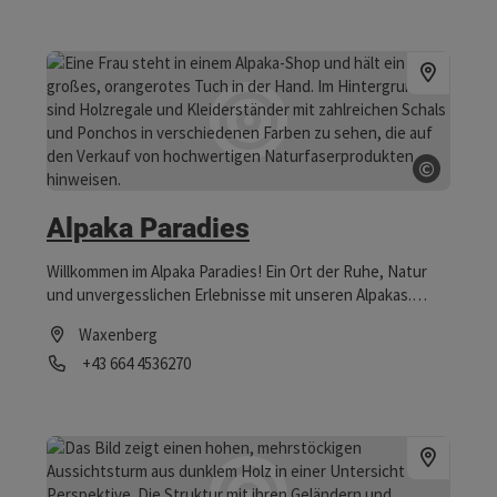
©
Copyrig
Alpaka Paradies
Willkommen im Alpaka Paradies! Ein Ort der Ruhe, Natur
und unvergesslichen Erlebnisse mit unseren Alpakas.
Entdeckt unsere Wanderungen, unseren Hofladen und
Waxenberg
unsere neuen Gruppen Angebote.
Telefon
+43 664 4536270
Öffnungszeiten