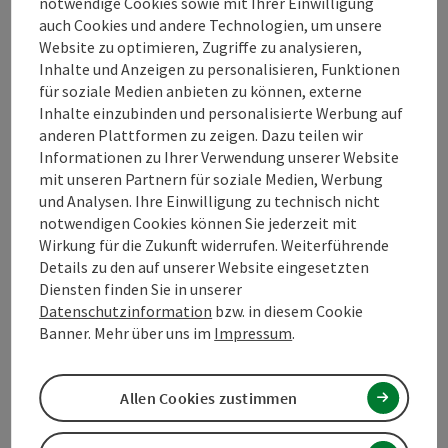
notwendige Cookies sowie mit Ihrer Einwilligung
©
auch Cookies und andere Technologien, um unsere
Copyrig
Website zu optimieren, Zugriffe zu analysieren,
Bründlkirche
Inhalte und Anzeigen zu personalisieren, Funktionen
für soziale Medien anbieten zu können, externe
Wallfahrtskirche - Maria Schutz beim Bründl
Inhalte einzubinden und personalisierte Werbung auf
anderen Plattformen zu zeigen. Dazu teilen wir
Bad Leonfelden
Informationen zu Ihrer Verwendung unserer Website
Telefon
+43 7213 6230
mit unseren Partnern für soziale Medien, Werbung
Öffnungszeiten
Montag geöffnet
Dienstag geöffnet
Mittwoch geöffnet
Donnerstag geöffnet
Freitag geöffnet
Samstag geöffnet
Sonntag geöffnet
Feiertag geöffnet
MO
DI
MI
DO
FR
SA
SO
FE
und Analysen. Ihre Einwilligung zu technisch nicht
notwendigen Cookies können Sie jederzeit mit
Wirkung für die Zukunft widerrufen. Weiterführende
©
Details zu den auf unserer Website eingesetzten
Copyrig
Diensten finden Sie in unserer
Burg Lobenstein
Datenschutzinformation
bzw. in diesem Cookie
Banner. Mehr über uns im
Impressum
.
BURG LOBENSTEIN: Der siebeneckige Turm der Burg
steht auf einem Felsen. Eine aus Bruchsteinen errichtete
Ringmauer zieht sich von der Südostseite des Felsens im
Allen Cookies zustimmen
Oberneukirchen
Bogen bis zur anderen Seite herum. Der dadurch
Telefon
+43 7212 7055
gebildete Hof wurde durch den Turmfelsen und von den