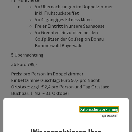
5 x Übernachtungen im Doppelzimmer
inkl. Frühstücksbuffet
5 x 4–gängiges Fitness Menü
Freier Eintritt in unsere Saunaoase
5 x Greenfee einzulösen bei den
Golfplätzen der Golfregion Donau
Böhmerwald Bayerwald
5 Übernachtung
ab Euro 799,-
Preis:
pro Person im Doppelzimmer
Einbettzimmerzuschlag:
Euro 50,- pro Nacht
Ortstaxe
: zzgl. € 2,4 pro Person und Tag Ortstaxe
Buchbar:
1. Mai – 31. Oktober
Datenschutzerklärung
Impressum
Angebotsinfos