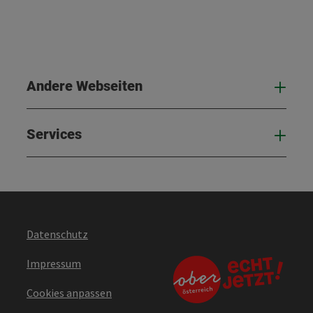
Andere Webseiten
And
Services
Serv
Datenschutz
Impressum
Cookies anpassen