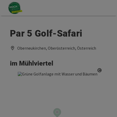
Accesskey
Accesskey
Zum Inhalt
Zum Seitenanfang
[0]
[2]
Par 5 Golf-Safari
Oberneukirchen, Oberösterreich, Österreich
im Mühlviertel
Copyrig