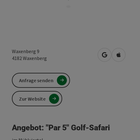
Waxenberg 9
in Google Maps
in Apple 
4182
Waxenberg
Anfrage senden
Zur Website
Angebot: "Par 5" Golf-Safari
im Mühlviertel