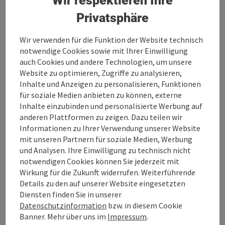
Wir respektieren Ihre
Privatsphäre
5 Übernachtungen
Leistungen
Wir verwenden für die Funktion der Website technisch
5 x Übernachtungen im Doppelzimmer inkl.
notwendige Cookies sowie mit Ihrer Einwilligung
Frühstücksbuffet
auch Cookies und andere Technologien, um unsere
5 x 4–gängiges Fitness Menü
Website zu optimieren, Zugriffe zu analysieren,
Freier Eintritt in unsere Saunaoase
Inhalte und Anzeigen zu personalisieren, Funktionen
5 x Greenfee einzulösen bei den Golfplätzen der
für soziale Medien anbieten zu können, externe
Golfregion Donau Böhmerwald Bayerwald
Inhalte einzubinden und personalisierte Werbung auf
Verpflegung
anderen Plattformen zu zeigen. Dazu teilen wir
Vollpension
Informationen zu Ihrer Verwendung unserer Website
Halbpension
mit unseren Partnern für soziale Medien, Werbung
Frühstück
und Analysen. Ihre Einwilligung zu technisch nicht
notwendigen Cookies können Sie jederzeit mit
Mögliche Anreisetermine
Wirkung für die Zukunft widerrufen. Weiterführende
Buchbar: 1. Mai – 31. Oktober
Details zu den auf unserer Website eingesetzten
Diensten finden Sie in unserer
Datenschutzinformation
bzw. in diesem Cookie
Buchen / Anfrage
Banner. Mehr über uns im
Impressum
.