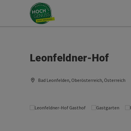
Accesskey
Accesskey
Zum Inhalt
Zum Seitenanfang
[0]
[2]
Leonfeldner-Hof
Bad Leonfelden, Oberösterreich, Österreich