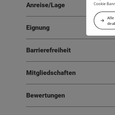
Cookie Bann
Anreise/Lage
Alle
deak
Eignung
Barrierefreiheit
Mitgliedschaften
Bewertungen