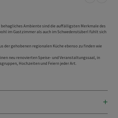
in Google Map
in Apple
 behagliches Ambiente sind die auffälligsten Merkmale des
hl im Gastzimmer als auch im Schwedenstüberl fühlt sich
aus der gehobenen regionalen Küche ebenso zu finden wie
inen neu renovierten Speise- und Veranstaltungssaal, in
usgruppen, Hochzeiten und Feiern jeder Art.