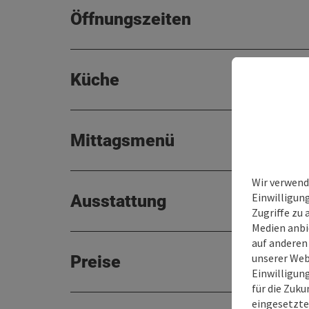
Öffnungszeiten
Küche
Mittagsmenü
Wir verwend
Einwilligun
Ausstattung
Zugriffe zu 
Medien anbi
auf anderen
unserer Web
Preise
Einwilligun
für die Zuku
eingesetzte