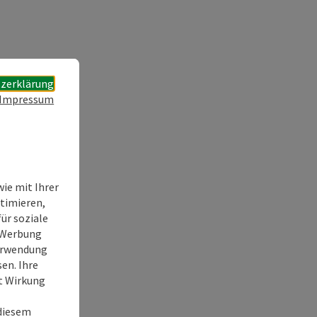
zerklärung
Impressum
ie mit Ihrer
timieren,
ür soziale
e Werbung
Verwendung
en. Ihre
it Wirkung
 diesem