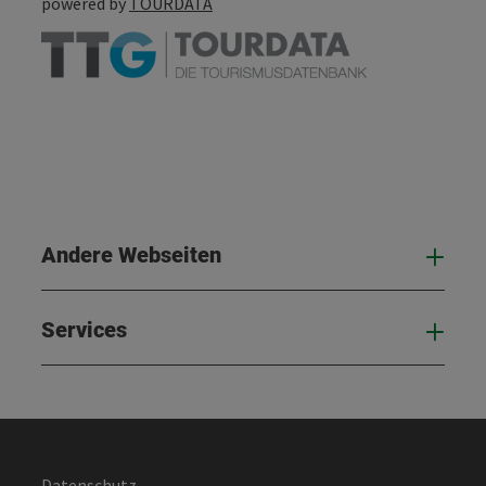
powered by
TOURDATA
Andere Webseiten
And
Services
Serv
Datenschutz