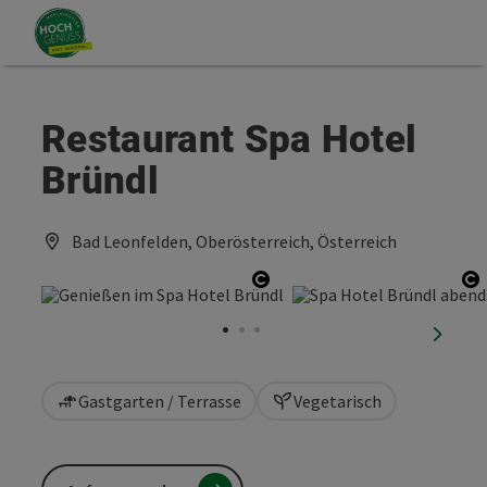
Accesskey
Accesskey
Zum Inhalt
Zum Seitenanfang
[0]
[2]
Restaurant Spa Hotel
Bründl
Bad Leonfelden, Oberösterreich, Österreich
Copyright öffnen
C
nächst
Gastgarten / Terrasse
Vegetarisch