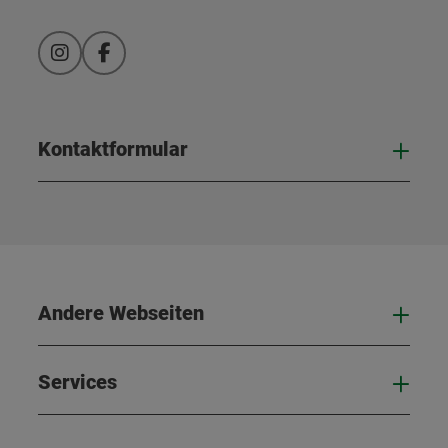
Instagram
Facebook
Kontaktformular
Kont
Andere Webseiten
And
Services
Serv