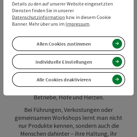
Details zu den auf unserer Website eingesetzten
Diensten finden Sie in unserer
Datenschutzinformation
bzw. in diesem Cookie
Banner. Mehr über uns im
Impressum
.
Bio.Genuss im Mühlviertel
– wo Herkunft erlebbar
Allen Cookies zustimmen
wird
Individuelle Einstellungen
Bio.Genuss heißt der Herkunft ganz nahe zu
kommen. Dort, wo biologische
Alle Cookies deaktivieren
Lebensmittel wachsen, reifen und mit
Sorgfalt verarbeitet werden, öffnen sich
Betriebe, Höfe und Herzen.
Bei Führungen, Verkostungen oder
gemeinsamen Workshops lernt man nicht
nur Produkte kennen, sondern auch die
Menschen dahinter – ihre Haltung, ihr