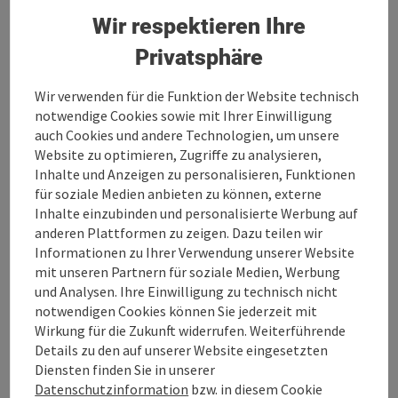
Wir respektieren Ihre
Privatsphäre
Copyrig
Praxis für Osteopathie und
Wir verwenden für die Funktion der Website technisch
notwendige Cookies sowie mit Ihrer Einwilligung
Physiotherapie - Heidrun
auch Cookies und andere Technologien, um unsere
Bruckner
Website zu optimieren, Zugriffe zu analysieren,
Inhalte und Anzeigen zu personalisieren, Funktionen
Der Gesunde hat viele Wünsche, der Kranke nur einen.
für soziale Medien anbieten zu können, externe
(Indisches Sprichwort)
Inhalte einzubinden und personalisierte Werbung auf
Reichenau im Mühlkreis
anderen Plattformen zu zeigen. Dazu teilen wir
Informationen zu Ihrer Verwendung unserer Website
Telefon
+43 664 8795228
mit unseren Partnern für soziale Medien, Werbung
Öffnungszeiten
Montag geöffnet
Dienstag geöffnet
Mittwoch geöffnet
Donnerstag geöffnet
Freitag geöffnet
Samstag geöffnet
Sonntag geöffnet
Feiertag geöffnet
MO
DI
MI
DO
FR
SA
SO
FE
und Analysen. Ihre Einwilligung zu technisch nicht
notwendigen Cookies können Sie jederzeit mit
Wirkung für die Zukunft widerrufen. Weiterführende
Details zu den auf unserer Website eingesetzten
Seite zurück
Seite 
1
2
Diensten finden Sie in unserer
Datenschutzinformation
bzw. in diesem Cookie