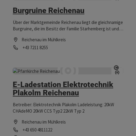
an Menschen, die Wert auf Herkunft, Transparenz und
Burgruine Reichenau
Geschmack legen. Personalisierte Honiggläser eignen
sich als besondere Geschenke, Verkostungen laden zum
Über der Marktgemeinde Reichenau liegt die gleichnamige
Kennenlernen der Sortenvielfalt ein. Met wird ergänzend
Burgruine, die im Besitz der Familie Starhemberg ist und
angeboten; Sorten wie „Linzer Liebestrunk“ oder
seit vielen Jahren kulturell genutzt wird.
„freches Pfläumchen“ eignen sich gut für Cocktails. Damit
Reichenau im Mühlkreis
wurde Met bewusst modern und salonfähig positioniert.
Telefon
+43 7211 8255
Öffnungszeiten
Copyrig
E-Ladestation Elektrotechnik
Plakolm Reichenau
Betreiber: Elektrotechnik Plakolm Ladeleistung: 20kW
CHAdeMO 20kW CCS Typ2 22kW Typ 2
Reichenau im Mühlkreis
Telefon
+43 650 4811122