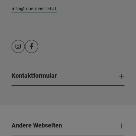
info@muehlviertel.at
Instagram
Facebook
Kontaktformular
Kont
Andere Webseiten
And