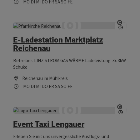
Öffnungszeiten
Montag geöffnet
Dienstag geöffnet
Mittwoch geöffnet
Donnerstag geöffnet
Freitag geöffnet
Samstag geöffnet
Sonntag geöffnet
Feiertag geöffnet
MO
DI
MI
DO
FR
SA
SO
FE
Copyrig
E-Ladestation Marktplatz
Reichenau
Betreiber: LINZ STROM GAS WÄRME Ladeleistung: 3x 3kW
Schuko
Reichenau im Mühlkreis
Öffnungszeiten
Montag geöffnet
Dienstag geöffnet
Mittwoch geöffnet
Donnerstag geöffnet
Freitag geöffnet
Samstag geöffnet
Sonntag geöffnet
Feiertag geöffnet
MO
DI
MI
DO
FR
SA
SO
FE
Copyrig
Event Taxi Lengauer
Erleben Sie mit uns unvergessliche Ausflugs- und